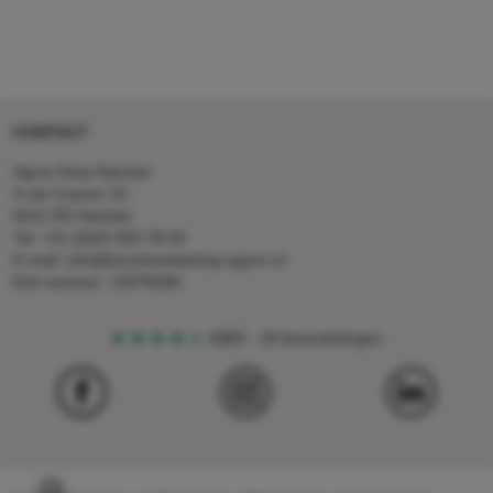
CONTACT
Agron Kerp Kärcher
In de Cramer 31,
6411 RS Heerlen
Tel: +31 (0)45 560 78 03
E-mail: info@karcherwebshop-agron.nl
Kvk nummer: 14078466
4,5
5
18 beoordelingen