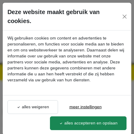
Ga direct naar de hoofdinhoud van deze pagina.
Deze website maakt gebruik van
cookies.
SERVICE
PRODUCTEN
CONTACT
Wij gebruiken cookies om content en advertenties te
personaliseren, om functies voor sociale media aan te bieden
en om ons websiteverkeer te analyseren. Daarnaast delen wij
informatie over uw gebruik van onze website met onze
partners voor sociale media, advertenties en analyse. Deze
partners kunnen deze gegevens combineren met andere
Kärcher Professional Webshop | Scherpe prijzen & Snel geleverd
Ons Assortiment
Installatiekit batterijpakket - Kärcher Professional Webshop
informatie die u aan hen heeft verstrekt of die zij hebben
verzameld via uw gebruik van hun diensten.
terug naar lijst
alles weigeren
meer instellingen
Installatiekit batterijpakket
2.638-
alles accepteren en opslaan
205.0