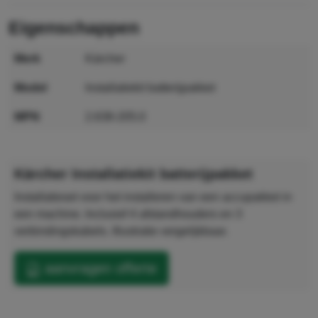
eigenschappen
merk
Kärcher
model
Installatiekit batterijpakket
MPN
2.638-205.0
GTIN
4054278948584
Kärcher Installatiekit batterijpakket
Installatieset voor het installeren van een accupakket in
een machine. Inclusief 4 afstandhouders en 3
verbindingskabels. Illustratie vergelijkbaar.
aanvragen offerte