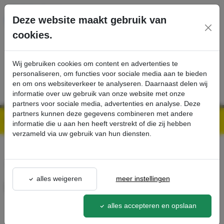
Ga direct naar de hoofdinhoud van deze pagina.
Deze website maakt gebruik van
cookies.
SERVICE
PRODUCTEN
CONTACT
Wij gebruiken cookies om content en advertenties te
personaliseren, om functies voor sociale media aan te bieden
en om ons websiteverkeer te analyseren. Daarnaast delen wij
informatie over uw gebruik van onze website met onze
partners voor sociale media, advertenties en analyse. Deze
partners kunnen deze gegevens combineren met andere
Kärcher Professional Webshop | Scherpe prijzen & Snel geleverd
Ons Assortiment
Inloopkammen, zwart - Kärcher Professional Webshop
informatie die u aan hen heeft verstrekt of die zij hebben
verzameld via uw gebruik van hun diensten.
terug naar lijst
alles weigeren
meer instellingen
Inloopkammen, zwart
6.369-510.0
alles accepteren en opslaan