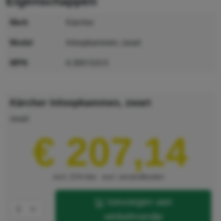
eigenschappen
merk
Kärcher
model
Inloopkammen, zwart
MPN
6.369-510.0
GTIN
4002667564556
Kärcher Inloopkammen, zwart
zwart
€ 207,14
excl. 21% btw
excl. verzendkosten
toevoegen aan
winkelmandje