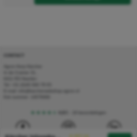
CONTACT
Agron Kerp Kärcher
In de Cramer 31,
6411 RS Heerlen
Tel: +31 (0)45 560 78 03
E-mail: info@karcherwebshop-agron.nl
Kvk nummer: 14078466
4,5
5
18 beoordelingen
€ 207,14