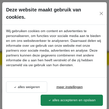
Ga direct naar de hoofdinhoud van deze pagina.
Deze website maakt gebruik van
cookies.
SERVICE
PRODUCTEN
CONTACT
Wij gebruiken cookies om content en advertenties te
personaliseren, om functies voor sociale media aan te bieden
en om ons websiteverkeer te analyseren. Daarnaast delen wij
informatie over uw gebruik van onze website met onze
partners voor sociale media, advertenties en analyse. Deze
partners kunnen deze gegevens combineren met andere
Kärcher Professional Webshop | Scherpe prijzen & Snel geleverd
Ons Assortiment
Idro watervulslang - Kärcher Professional Webshop
informatie die u aan hen heeft verstrekt of die zij hebben
verzameld via uw gebruik van hun diensten.
terug naar lijst
alles weigeren
meer instellingen
Idro watervulslang
9.212-030.0
alles accepteren en opslaan