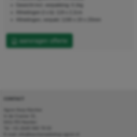
Gewicht incl. verpakking: 0.1kg
Afmetingen (l x b): 119 x 2.2cm
Afmetingen, verpakt: 1190 x 20 x 20mm
aanvragen offerte
CONTACT
Agron Kerp Kärcher
In de Cramer 31,
6411 RS Heerlen
Tel: +31 (0)45 560 78 03
E-mail: info@karcherwebshop-agron.nl