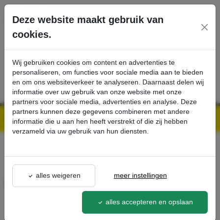
Ga direct naar de hoofdinhoud van deze pagina.
Deze website maakt gebruik van
cookies.
SERVICE
PRODUCTEN
CONTACT
Wij gebruiken cookies om content en advertenties te
personaliseren, om functies voor sociale media aan te bieden
en om ons websiteverkeer te analyseren. Daarnaast delen wij
informatie over uw gebruik van onze website met onze
partners voor sociale media, advertenties en analyse. Deze
partners kunnen deze gegevens combineren met andere
Kärcher Professional Webshop | Scherpe prijzen & Snel geleverd
Ons Assortiment
Hose PU FDA DN40 5 m - Kärcher Professional Webshop
informatie die u aan hen heeft verstrekt of die zij hebben
verzameld via uw gebruik van hun diensten.
terug naar lijst
alles weigeren
meer instellingen
Hose PU FDA DN40 5 m
9.989-971.0
alles accepteren en opslaan