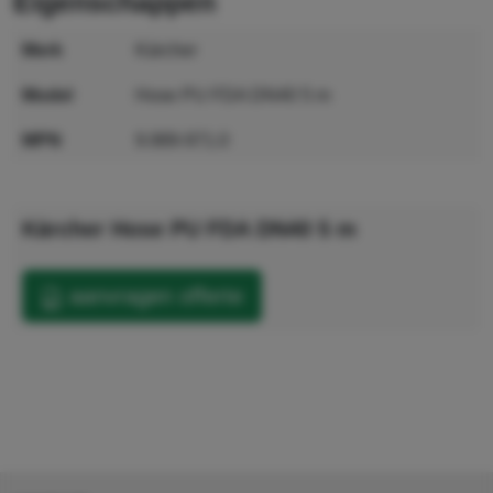
eigenschappen
merk
Kärcher
model
Hose PU FDA DN40 5 m
MPN
9.989-971.0
GTIN
4054278930596
Kärcher Hose PU FDA DN40 5 m
aanvragen offerte