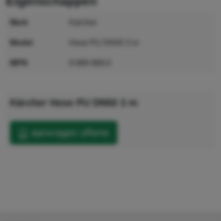
eigenschappen
merk
Kärcher
model
Hose PU DN50 3 m
MPN
9.989-968.0
GTIN
4054278930565
Kärcher Hose PU DN50 3 m
aanvragen offerte