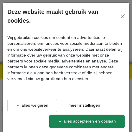
Ga direct naar de hoofdinhoud van deze pagina.
Deze website maakt gebruik van
cookies.
SERVICE
PRODUCTEN
CONTACT
Wij gebruiken cookies om content en advertenties te
personaliseren, om functies voor sociale media aan te bieden
en om ons websiteverkeer te analyseren. Daarnaast delen wij
informatie over uw gebruik van onze website met onze
partners voor sociale media, advertenties en analyse. Deze
partners kunnen deze gegevens combineren met andere
Kärcher Professional Webshop | Scherpe prijzen & Snel geleverd
Ons Assortiment
Hose PU DN50 3 m - Kärcher Professional Webshop
informatie die u aan hen heeft verstrekt of die zij hebben
verzameld via uw gebruik van hun diensten.
terug naar lijst
alles weigeren
meer instellingen
Hose PU DN50 3 m
9.989-968.0
alles accepteren en opslaan