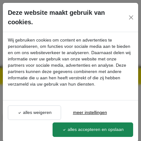
Ga direct naar de hoofdinhoud van deze pagina.
Deze website maakt gebruik van
cookies.
SERVICE
PRODUCTEN
CONTACT
Wij gebruiken cookies om content en advertenties te
personaliseren, om functies voor sociale media aan te bieden
en om ons websiteverkeer te analyseren. Daarnaast delen wij
informatie over uw gebruik van onze website met onze
partners voor sociale media, advertenties en analyse. Deze
partners kunnen deze gegevens combineren met andere
Kärcher Professional Webshop | Scherpe prijzen & Snel geleverd
Ons Assortiment
Hose EVA DN40 5 m - Kärcher Professional Webshop
informatie die u aan hen heeft verstrekt of die zij hebben
verzameld via uw gebruik van hun diensten.
terug naar lijst
alles weigeren
meer instellingen
Hose EVA DN40 5 m
9.989-983.0
alles accepteren en opslaan