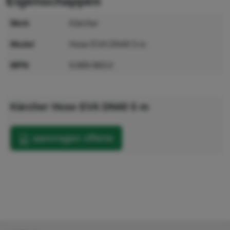
eigenschappen
merk
Kärcher
model
Hose EVA DN40 5 m
MPN
9.989-983.0
GTIN
4054278930695
Kärcher Hose EVA DN40 5 m
aanvragen offerte