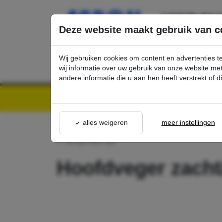
Ga direct naar de hoofdinhoud van deze pagina.
Deze website maakt gebruik van c
Wij gebruiken cookies om content en advertenties t
wij informatie over uw gebruik van onze website m
andere informatie die u aan hen heeft verstrekt of 
Kärcher Professional Webshop | Scherpe prijzen & Snel geleverd
Ons Assortime
alles weigeren
meer instellingen
terug naar lijst
Hoofdveger zacht