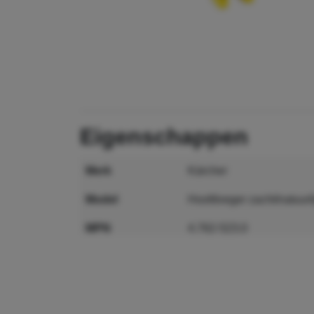
eigenschappen
merk
Kärcher
model
Hoofdveger zacht/natuurl
MPN
4.762-523.0
GTIN
4039784904507