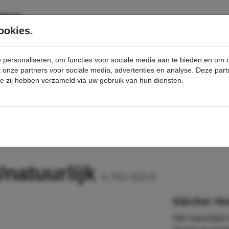
SERVICE
PRODUCTEN
ookies.
e personaliseren, om functies voor sociale media aan te bieden en om
et onze partners voor sociale media, advertenties en analyse. Deze p
die zij hebben verzameld via uw gebruik van hun diensten.
nt
Hoofdveger zacht/natuurlijk - Kärcher Professional Webshop
/natuurlijk
4.762-523.0
Kärcher Hoo
Met natuurlijke