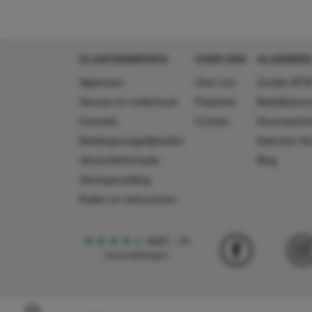
KLANTENSERVICE
OVER ONS
ALGEMEEN
Algemeen
Over ons
Zonder BTW
Service en onderhoud
Projecten
Bedrijfsacc
Garantie
Contact
Huurmachin
Betalingsmogelijkheden
Käercher N
Verzendinformatie
Blog
Storingsmelding
Ruilen en retourneren
4,5
5
18
beoordelingen