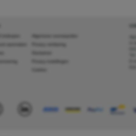
CO
 (in)kopen
Algemene voorwaarden
Agr
In 
ount aanmaken
Privacy verklaring
641
es
Disclaimer
Tel
E-m
ummering
Privacy instellingen
Kv
Colofon