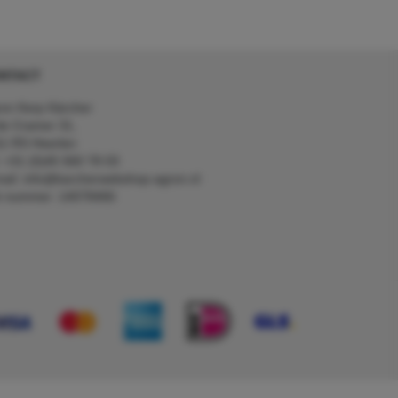
NTACT
on Kerp Kärcher
de Cramer 31,
1 RS Heerlen
: +31 (0)45 560 78 03
ail: info@karcherwebshop-agron.nl
k nummer: 14078466