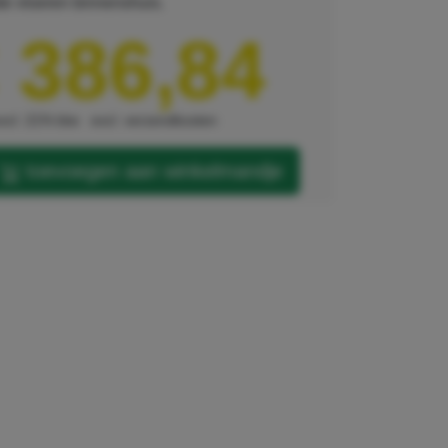
dde vloeren binnenshuis.
 386,84
xcl. 21% btw
excl. verzendkosten
toevoegen aan winkelmandje