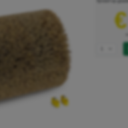
fijnstof op gla
€
e