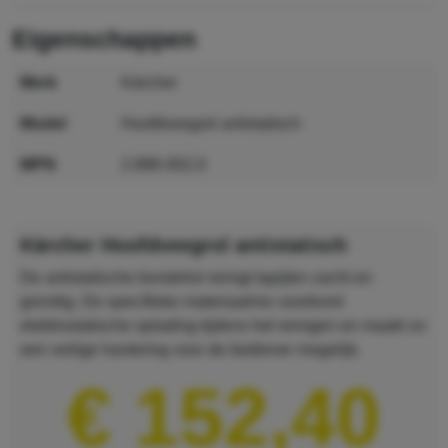
eigenschappen
merk
Kärcher
model
Hoofdveegrol antistatisch
MPN
2.886-002.0
GTIN
4054278961804
Kärcher Hoofdveegrol antistatisch
De antistatische borstelrol reinigt tapijten zacht en
grondig. De specifieke materiaalmix voorkomt
elektrostatische oplading tijdens het reinigen en maakt zo
een veilige hantering voor de bediener mogelijk.
€ 152,40