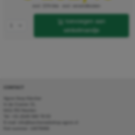
excl. 21% btw
excl. verzendkosten
toevoegen aan
winkelmandje
CONTACT
Agron Kerp Kärcher
In de Cramer 31,
6411 RS Heerlen
Tel: +31 (0)45 560 78 03
E-mail: info@karcherwebshop-agron.nl
Kvk nummer: 14078466