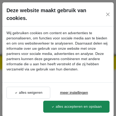
Ga direct naar de hoofdinhoud van deze pagina.
Deze website maakt gebruik van
cookies.
SERVICE
PRODUCTEN
CONTACT
Wij gebruiken cookies om content en advertenties te
personaliseren, om functies voor sociale media aan te bieden
en om ons websiteverkeer te analyseren. Daarnaast delen wij
informatie over uw gebruik van onze website met onze
partners voor sociale media, advertenties en analyse. Deze
partners kunnen deze gegevens combineren met andere
Kärcher Professional Webshop | Scherpe prijzen & Snel geleverd
Ons Assortiment
Hoofdveegrol antistatisch - Kärcher Professional Webshop
informatie die u aan hen heeft verstrekt of die zij hebben
verzameld via uw gebruik van hun diensten.
terug naar lijst
alles weigeren
meer instellingen
Hoofdveegrol antistatisch
2.886-
alles accepteren en opslaan
002.0