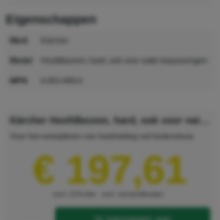
eigenschappen
merk
Kärcher
model
Hoofdbezem, hard, ook voor natte toepassingen
MPN
6.903-999.0
GTIN
4002667281569
Kärcher Hoofdbezem, hard, ook voor natte toepassingen
Voor het verwijderen van hardnekkig vuil buitenshuis.
€ 197,61
excl. 21% btw
excl. verzendkosten
toevoegen aan