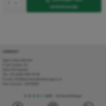
winkelmandje
CONTACT
Agron Kerp Kärcher
In de Cramer 31,
6411 RS Heerlen
Tel: +31 (0)45 560 78 03
E-mail: info@karcherwebshop-agron.nl
Kvk nummer: 14078466
4,5
5
18 beoordelingen