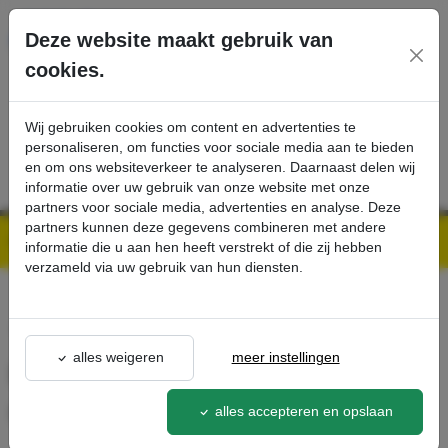
Ga direct naar de hoofdinhoud van deze pagina.
Deze website maakt gebruik van
cookies.
SERVICE
PRODUCTEN
CONTACT
Wij gebruiken cookies om content en advertenties te
personaliseren, om functies voor sociale media aan te bieden
en om ons websiteverkeer te analyseren. Daarnaast delen wij
informatie over uw gebruik van onze website met onze
partners voor sociale media, advertenties en analyse. Deze
partners kunnen deze gegevens combineren met andere
Kärcher Professional Webshop | Scherpe prijzen & Snel geleverd
Ons Assortiment
Hoofdbezem, hard, ook voor natte toepassingen - Kärcher Professional Webshop
informatie die u aan hen heeft verstrekt of die zij hebben
verzameld via uw gebruik van hun diensten.
terug naar lijst
alles weigeren
meer instellingen
Hoofdbezem, hard, ook voor
natte toepassingen
alles accepteren en opslaan
6.903-999.0