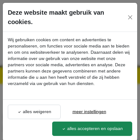
Ga direct naar de hoofdinhoud van deze pagina.
Deze website maakt gebruik van
cookies.
SERVICE
PRODUCTEN
CONTACT
Wij gebruiken cookies om content en advertenties te
personaliseren, om functies voor sociale media aan te bieden
en om ons websiteverkeer te analyseren. Daarnaast delen wij
informatie over uw gebruik van onze website met onze
partners voor sociale media, advertenties en analyse. Deze
partners kunnen deze gegevens combineren met andere
Kärcher Professional Webshop | Scherpe prijzen & Snel geleverd
Ons Assortiment
Home-Base-Kit Mopphalterung - Kärcher Professional Webshop
informatie die u aan hen heeft verstrekt of die zij hebben
verzameld via uw gebruik van hun diensten.
terug naar lijst
alles weigeren
meer instellingen
Home-Base-Kit
Mopphalterung
alles accepteren en opslaan
4.035-374.0