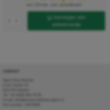
excl. 21% btw
excl. verzendkosten
toevoegen aan
winkelmandje
CONTACT
Agron Kerp Kärcher
In de Cramer 31,
6411 RS Heerlen
Tel: +31 (0)45 560 78 03
E-mail: info@karcherwebshop-agron.nl
Kvk nummer: 14078466