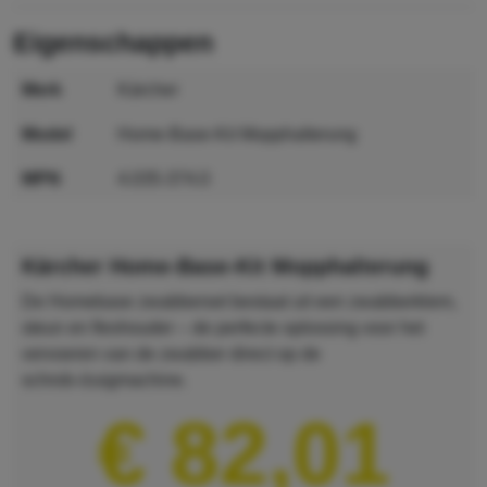
eigenschappen
merk
Kärcher
model
Home-Base-Kit Mopphalterung
MPN
4.035-374.0
GTIN
4039784623576
Kärcher Home-Base-Kit Mopphalterung
De Homebase zwabberset bestaat uit een zwabberklem,
steun en fleshouder – de perfecte oplossing voor het
vervoeren van de zwabber direct op de
schrob-/zuigmachine.
€ 82,01