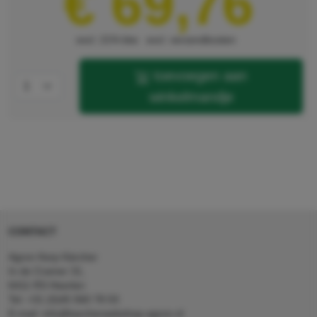
€ 69,76
excl. 21% btw
excl. verzendkosten
toevoegen aan
winkelmandje
CONTACT
Agron Kerp Kärcher
In de Cramer 31,
6411 RS Heerlen
Tel: +31 (0)45 560 78 03
E-mail: info@karcherwebshop-agron.nl