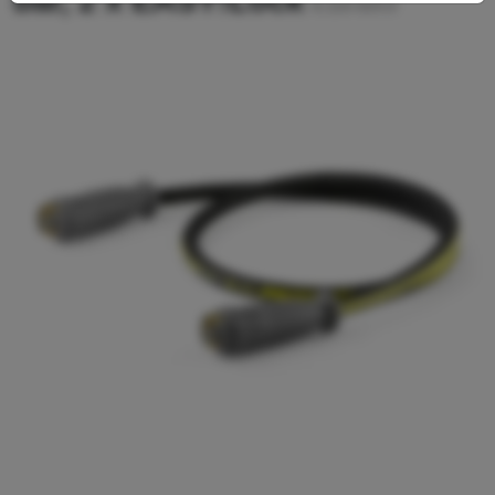
bar, 2 x EASY!Lock
6.110-024.0