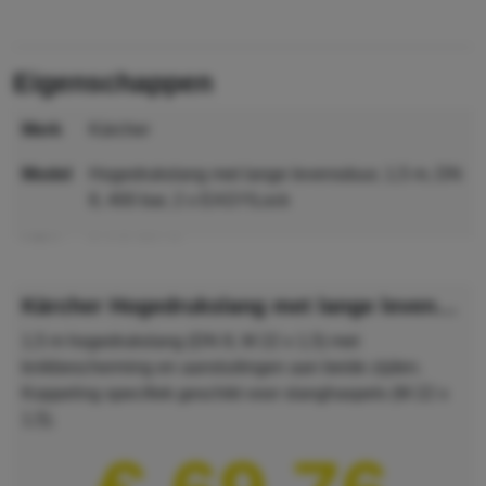
eigenschappen
merk
Kärcher
model
Hogedrukslang met lange levensduur, 1,5 m, DN
8, 400 bar, 2 x EASY!Lock
MPN
6.110-024.0
GTIN
4054278292045
Kärcher Hogedrukslang met lange levensduur, 1,5 m, DN 8, 400 bar, 2 x EASY!Lock
1,5 m hogedrukslang (DN 8, M 22 x 1,5) met
knikbescherming en aansluitingen aan beide zijden.
Koppeling specifiek geschikt voor slanghaspels (M 22 x
1,5).