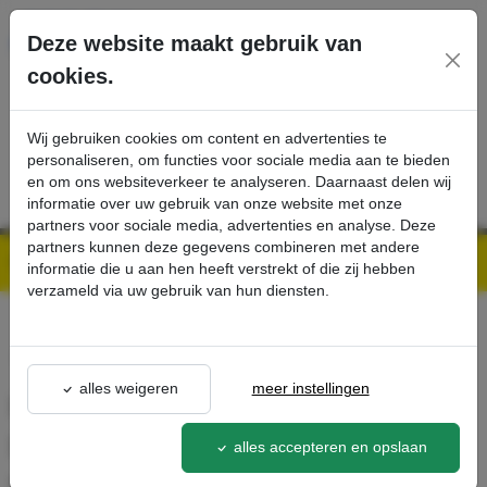
Ga direct naar de hoofdinhoud van deze pagina.
Deze website maakt gebruik van
cookies.
SERVICE
PRODUCTEN
CONTACT
Wij gebruiken cookies om content en advertenties te
personaliseren, om functies voor sociale media aan te bieden
en om ons websiteverkeer te analyseren. Daarnaast delen wij
informatie over uw gebruik van onze website met onze
partners voor sociale media, advertenties en analyse. Deze
partners kunnen deze gegevens combineren met andere
Kärcher Professional Webshop | Scherpe prijzen & Snel geleverd
Ons Assortiment
Hogedrukslang met lange levensduur, 1,5 m, DN 8, 400 bar, 2 x EASY!Lock - Kärcher Professional Webshop
informatie die u aan hen heeft verstrekt of die zij hebben
verzameld via uw gebruik van hun diensten.
terug naar lijst
alles weigeren
meer instellingen
Hogedrukslang met lange
levensduur, 1,5 m, DN 8, 400
alles accepteren en opslaan