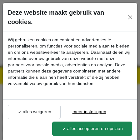
Ga direct naar de hoofdinhoud van deze pagina.
Deze website maakt gebruik van
cookies.
SERVICE
PRODUCTEN
CONTACT
Wij gebruiken cookies om content en advertenties te
personaliseren, om functies voor sociale media aan te bieden
en om ons websiteverkeer te analyseren. Daarnaast delen wij
informatie over uw gebruik van onze website met onze
partners voor sociale media, advertenties en analyse. Deze
partners kunnen deze gegevens combineren met andere
Kärcher Professional Webshop | Scherpe prijzen & Snel geleverd
Ons Assortiment
Hogedrukslang levensmiddelen voor een lange levensduur, 10 m, DN 8, 400 bar, 2 x EASY!Lock - Kärcher Professional Webshop
informatie die u aan hen heeft verstrekt of die zij hebben
verzameld via uw gebruik van hun diensten.
terug naar lijst
alles weigeren
meer instellingen
Hogedrukslang
levensmiddelen voor een
alles accepteren en opslaan