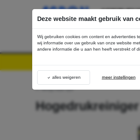
Ga direct naar de hoofdinhoud van deze pagina.
Deze website maakt gebruik van c
Wij gebruiken cookies om content en advertenties t
wij informatie over uw gebruik van onze website m
andere informatie die u aan hen heeft verstrekt of 
Kärcher Professional Webshop | Scherpe prijzen & Snel geleverd
Ons Assortime
alles weigeren
meer instellingen
terug naar lijst
Hogedrukreiniger