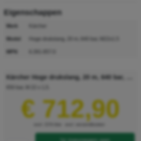
eigenschappen
merk
Kärcher
model
Hoge drukslang, 20 m, 640 bar, M22x1.5
MPN
6.391-857.0
GTIN
4039784413115
Kärcher Hoge drukslang, 20 m, 640 bar, M22x1.5
650 bar, M 22 x 1,5.
€ 712,90
excl. 21% btw
excl. verzendkosten
toevoegen aan