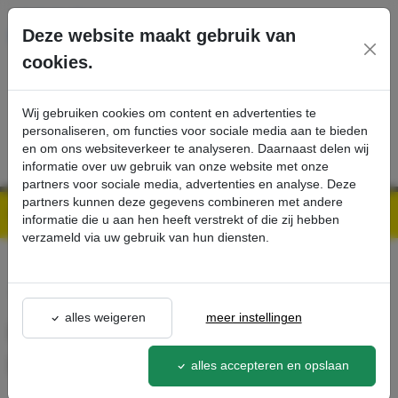
Ga direct naar de hoofdinhoud van deze pagina.
Deze website maakt gebruik van
cookies.
SERVICE
PRODUCTEN
CONTACT
Wij gebruiken cookies om content en advertenties te
personaliseren, om functies voor sociale media aan te bieden
en om ons websiteverkeer te analyseren. Daarnaast delen wij
informatie over uw gebruik van onze website met onze
partners voor sociale media, advertenties en analyse. Deze
partners kunnen deze gegevens combineren met andere
Kärcher Professional Webshop | Scherpe prijzen & Snel geleverd
Ons Assortiment
Hoge drukslang, 20 m, 640 bar, M22x1.5 - Kärcher Professional Webshop
informatie die u aan hen heeft verstrekt of die zij hebben
verzameld via uw gebruik van hun diensten.
terug naar lijst
alles weigeren
meer instellingen
Hoge drukslang, 20 m, 640
bar, M22x1.5
alles accepteren en opslaan
6.391-857.0