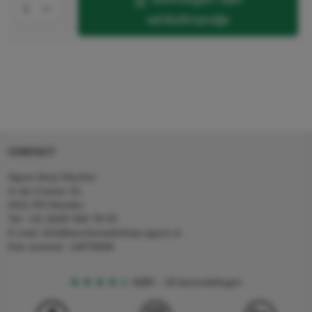
winkelmandje
CONTACT
Agron Kerp Kärcher
In de Cramer 31,
6411 RS Heerlen
Tel: +31 (0)45 560 78 03
E-mail: info@karcherwebshop-agron.nl
Kvk nummer: 14078466
4,5
5
18 beoordelingen