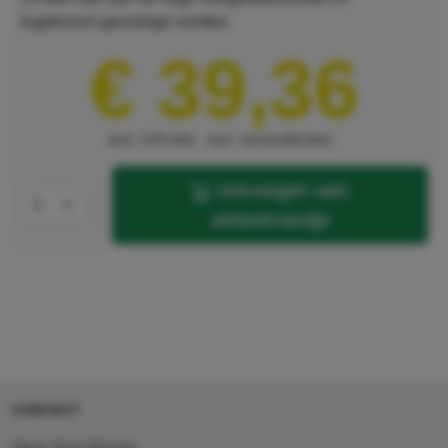
hygiënisch gevoelige ruimtes.
€ 39,36
excl. 21% btw
excl. verzendkosten
toevoegen aan
winkelmandje
CONTACT
Agron Kerp Kärcher