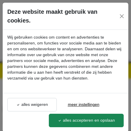
Ga direct naar de hoofdinhoud van deze pagina.
Deze website maakt gebruik van
cookies.
SERVICE
PRODUCTEN
CONTACT
Wij gebruiken cookies om content en advertenties te
personaliseren, om functies voor sociale media aan te bieden
en om ons websiteverkeer te analyseren. Daarnaast delen wij
informatie over uw gebruik van onze website met onze
partners voor sociale media, advertenties en analyse. Deze
partners kunnen deze gegevens combineren met andere
Kärcher Professional Webshop | Scherpe prijzen & Snel geleverd
Ons Assortiment
HEPA 13 filter verpakt (T 12, T 15) - Kärcher Professional Webshop
informatie die u aan hen heeft verstrekt of die zij hebben
verzameld via uw gebruik van hun diensten.
terug naar lijst
alles weigeren
meer instellingen
HEPA 13 filter verpakt (T 12, T
15)
alles accepteren en opslaan
6.414-080.0