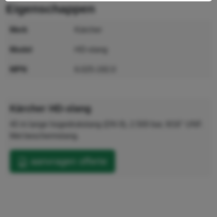
eigenschappen
merk
Kärcher
model
HD-slang
MPN
6.025-192.0
GTIN
4039784435452
Kärcher HD-slang
40 m lange hogedrukslang (DN 8), 2.500 bar, 9/16" UNF.
Met beschermslang.
aanvragen offerte