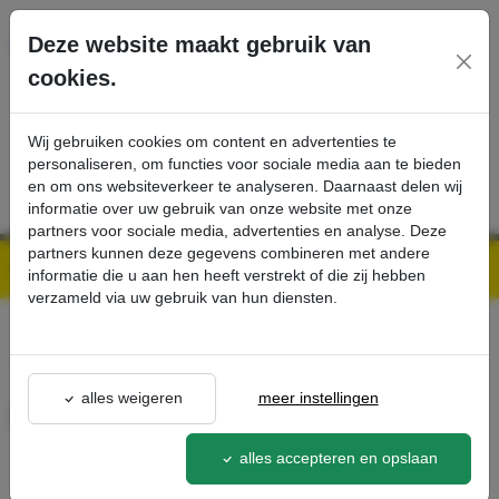
Ga direct naar de hoofdinhoud van deze pagina.
Deze website maakt gebruik van
cookies.
SERVICE
PRODUCTEN
CONTACT
Wij gebruiken cookies om content en advertenties te
personaliseren, om functies voor sociale media aan te bieden
en om ons websiteverkeer te analyseren. Daarnaast delen wij
informatie over uw gebruik van onze website met onze
partners voor sociale media, advertenties en analyse. Deze
partners kunnen deze gegevens combineren met andere
Kärcher Professional Webshop | Scherpe prijzen & Snel geleverd
Ons Assortiment
HD-slang - Kärcher Professional Webshop
informatie die u aan hen heeft verstrekt of die zij hebben
verzameld via uw gebruik van hun diensten.
terug naar lijst
alles weigeren
meer instellingen
HD-slang
6.025-192.0
alles accepteren en opslaan