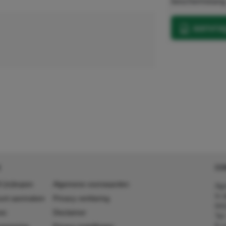
beschermslang
aanvrag
CO
 (in)kopen
Algemene voorwaarden
Agr
In 
ount aanmaken
Privacy verklaring
641
es
Disclaimer
Tel