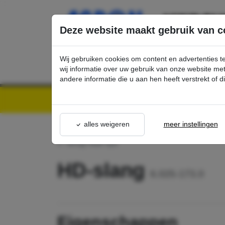
Ga direct naar de hoofdinhoud van deze pagina.
Deze website maakt gebruik van c
Wij gebruiken cookies om content en advertenties t
wij informatie over uw gebruik van onze website m
andere informatie die u aan hen heeft verstrekt of 
Kärcher Professional Webshop | Scherpe prijzen & Snel geleverd
Ons Assortime
alles weigeren
meer instellingen
terug naar lijst
HD-slang
6.025-173.0
eigenschappen