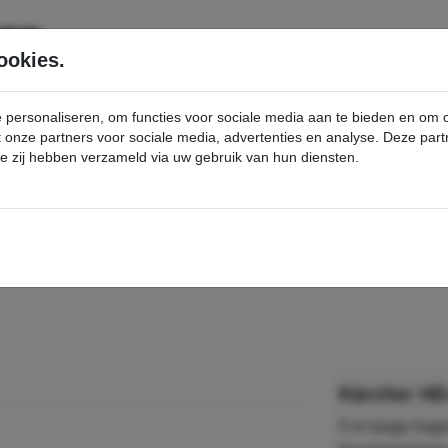
SERVICE
PRODUCTEN
ookies.
e personaliseren, om functies voor sociale media aan te bieden en om
et onze partners voor sociale media, advertenties en analyse. Deze p
die zij hebben verzameld via uw gebruik van hun diensten.
nt
HD-slang - Kärcher Professional Webshop
Kärcher HD
5 m lange hoge