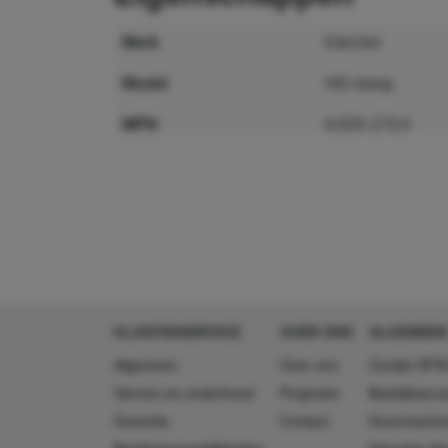
merk
Kärcher
model
HD-slang
MPN
6.025-173.0
GTIN
4039784435360
KLANTENSERVICE
OVER ONS
ALGEMEEN
Algemeen
Over ons
Zonder BTW
Service en onderhoud
Projecten
Bedrijfsacc
Garantie
Contact
Huurmachin