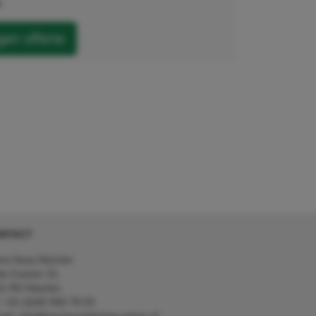
.
en offerte
NTACT
on Kerp Kärcher
de Cramer 31,
1 RS Heerlen
: +31 (0)45 560 78 03