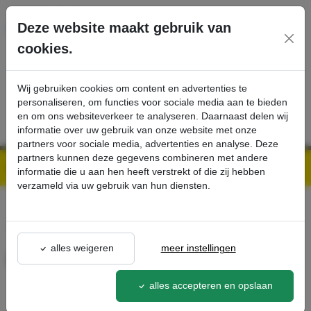
Ga direct naar de hoofdinhoud van deze pagina.
Deze website maakt gebruik van
cookies.
SERVICE
PRODUCTEN
CONTACT
Wij gebruiken cookies om content en advertenties te
personaliseren, om functies voor sociale media aan te bieden
en om ons websiteverkeer te analyseren. Daarnaast delen wij
informatie over uw gebruik van onze website met onze
partners voor sociale media, advertenties en analyse. Deze
partners kunnen deze gegevens combineren met andere
Kärcher Professional Webshop | Scherpe prijzen & Snel geleverd
Ons Assortiment
HD-slang - Kärcher Professional Webshop
informatie die u aan hen heeft verstrekt of die zij hebben
verzameld via uw gebruik van hun diensten.
terug naar lijst
alles weigeren
meer instellingen
HD-slang
6.025-170.0
alles accepteren en opslaan