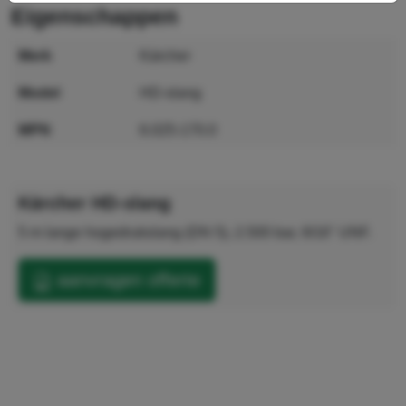
eigenschappen
merk
Kärcher
model
HD-slang
MPN
6.025-170.0
GTIN
4039784435339
Kärcher HD-slang
5 m lange hogedrukslang (DN 5), 2.500 bar, 9/16" UNF.
aanvragen offerte