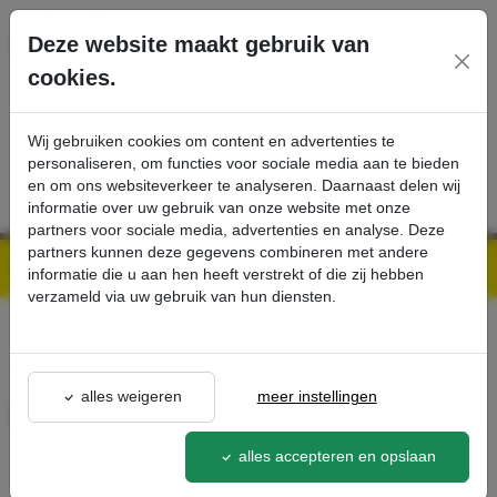
Ga direct naar de hoofdinhoud van deze pagina.
Deze website maakt gebruik van
cookies.
SERVICE
PRODUCTEN
CONTACT
Wij gebruiken cookies om content en advertenties te
personaliseren, om functies voor sociale media aan te bieden
en om ons websiteverkeer te analyseren. Daarnaast delen wij
informatie over uw gebruik van onze website met onze
partners voor sociale media, advertenties en analyse. Deze
partners kunnen deze gegevens combineren met andere
Kärcher Professional Webshop | Scherpe prijzen & Snel geleverd
Ons Assortiment
HD-slang - Kärcher Professional Webshop
informatie die u aan hen heeft verstrekt of die zij hebben
verzameld via uw gebruik van hun diensten.
terug naar lijst
alles weigeren
meer instellingen
HD-slang
6.025-166.0
alles accepteren en opslaan