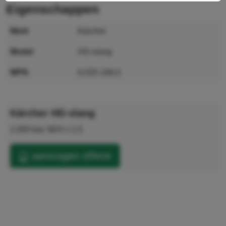
eigenschappen
merk
Kärcher
model
HD-slang
MPN
6.025-166.0
GTIN
4039784435308
Kärcher HD-slang
1.000 bar, M24 x 1,5.
aanvragen offerte