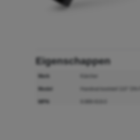
eigenschappen
merk
Kärcher
model
Handvat koolstof 110° DN
MPN
9.989-919.0
GTIN
4054278930817