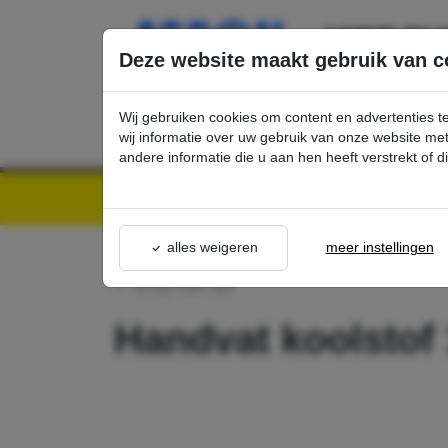
Ga direct naar de hoofdinhoud van deze pagina.
Deze website maakt gebruik van c
Wij gebruiken cookies om content en advertenties t
wij informatie over uw gebruik van onze website m
andere informatie die u aan hen heeft verstrekt of 
Kärcher Professional Webshop | Scherpe prijzen & Snel geleverd
Ons Assortime
alles weigeren
meer instellingen
terug naar lijst
Handvat koolstof