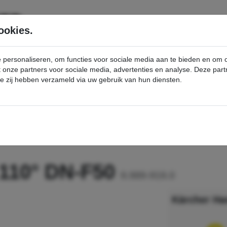
SERVICE
PRODUCTEN
ookies.
e personaliseren, om functies voor sociale media aan te bieden en om
et onze partners voor sociale media, advertenties en analyse. Deze p
die zij hebben verzameld via uw gebruik van hun diensten.
nt
Handvat koolstof 110° DN-F50 - Kärcher Professional Webshop
 110° DN-F50
9.989-919.0
Kärcher Ha