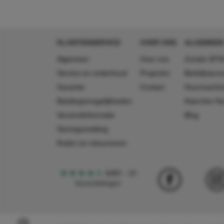
KLANTENSERVICE
OVER ONS
ALGEMEEN
Algemeen
Over ons
Zonder BTW
Service en onderhoud
Projecten
Bedrijfsacc
Garantie
Contact
Huurmachin
Betalingsmogelijkheden
Käercher N
Verzendinformatie
Blog
Storingsmelding
Ruilen en retourneren
4,5
5
18
beoordelingen