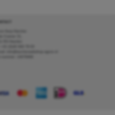
NTACT
on Kerp Kärcher
de Cramer 31,
1 RS Heerlen
: +31 (0)45 560 78 03
ail: info@karcherwebshop-agron.nl
k nummer: 14078466