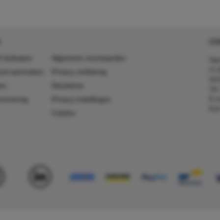
CO
 (in)kopen
Algemene voorwaarden
Agr
In 
ount aanmaken
Privacy verklaring
641
es
Disclaimer
Tel
E-m
ummering
Privacy instellingen
Kv
Colofon