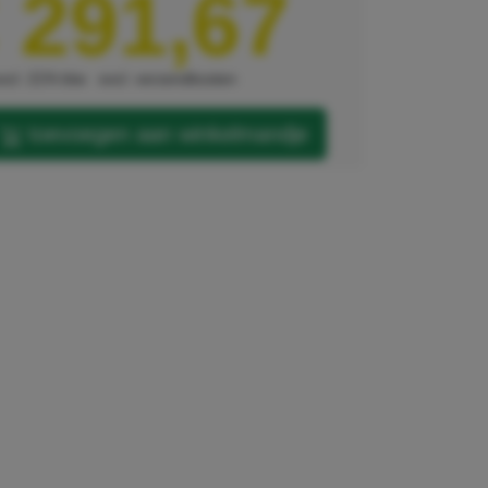
 291,67
xcl. 21% btw
excl. verzendkosten
toevoegen aan winkelmandje