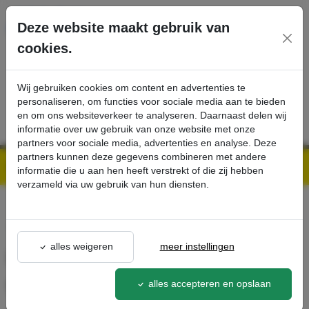
Ga direct naar de hoofdinhoud van deze pagina.
Deze website maakt gebruik van
cookies.
SERVICE
PRODUCTEN
CONTACT
Wij gebruiken cookies om content en advertenties te
personaliseren, om functies voor sociale media aan te bieden
en om ons websiteverkeer te analyseren. Daarnaast delen wij
informatie over uw gebruik van onze website met onze
partners voor sociale media, advertenties en analyse. Deze
partners kunnen deze gegevens combineren met andere
Kärcher Professional Webshop | Scherpe prijzen & Snel geleverd
Ons Assortiment
Handgreep RVS AISI 304 gebogen DN40 tot DN-F40 - Kärcher Professional Webshop
informatie die u aan hen heeft verstrekt of die zij hebben
verzameld via uw gebruik van hun diensten.
terug naar lijst
alles weigeren
meer instellingen
Handgreep RVS AISI 304
gebogen DN40 tot DN-F40
alles accepteren en opslaan
9.989-