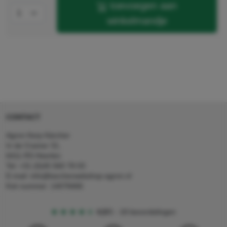
toevoegen aan
winkelmandje
CONTACT
Agron Kerp Kärcher
In de Cramer 31,
6411 RS Heerlen
Tel: +31 (0)45 560 78 03
E-mail: info@karcherwebshop-agron.nl
Kvk nummer: 14078466
4,5
5
18 beoordelingen