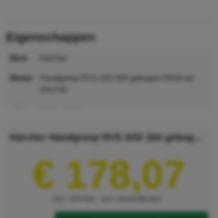
eigenschappen
merk
Kärcher
model
Handgreep RVS AISI 304 gebogen DN40 tot
DN-F40
MPN
9.989-896.0
GTIN
4054278930749
Kärcher Handgreep RVS AISI 304 gebogen DN40 tot DN-F40
€ 178,07
excl. 21% btw
excl. verzendkosten