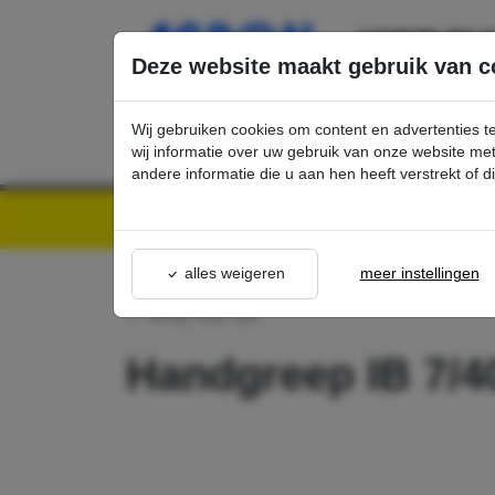
Ga direct naar de hoofdinhoud van deze pagina.
Deze website maakt gebruik van c
Wij gebruiken cookies om content en advertenties t
wij informatie over uw gebruik van onze website m
andere informatie die u aan hen heeft verstrekt of 
Kärcher Professional Webshop | Scherpe prijzen & Snel geleverd
Ons Assortime
alles weigeren
meer instellingen
terug naar lijst
Handgreep IB 7/