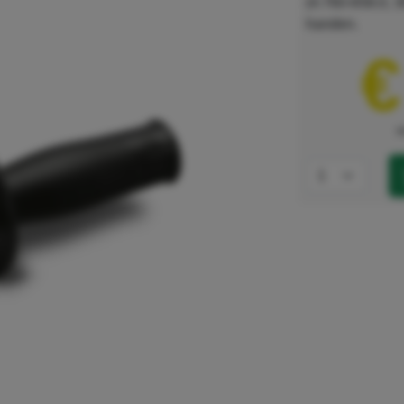
(4.760-658.0, 
handen.
€
e