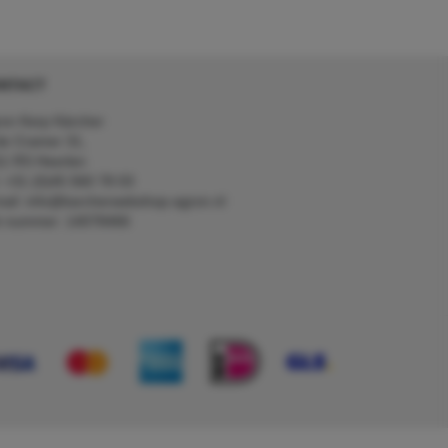
NTACT
on Kerp Kärcher
de Cramer 31,
1 RS Heerlen
: +31 (0)45 560 78 03
ail: info@karcherwebshop-agron.nl
k nummer: 14078466