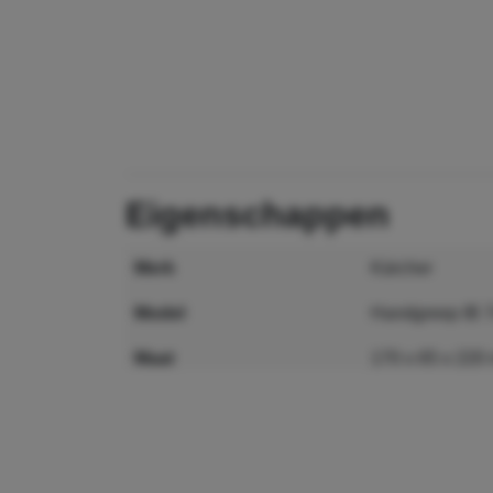
eigenschappen
merk
Kärcher
model
Handgreep IB 
maat
170 x 65 x 22
MPN
4.321-248.0
GTIN
403978439945