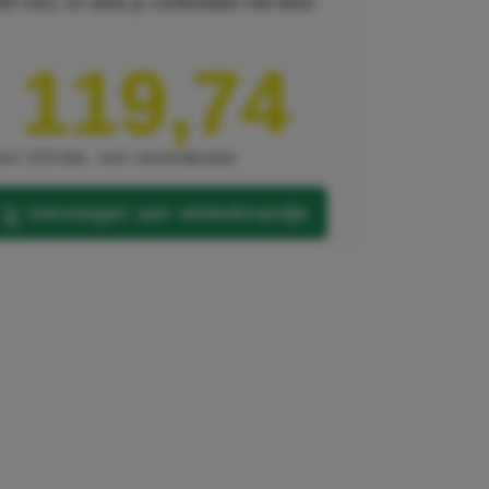
300 mm). Zo werk je comfortabel met twee
 119,74
xcl. 21% btw
excl. verzendkosten
toevoegen aan winkelmandje