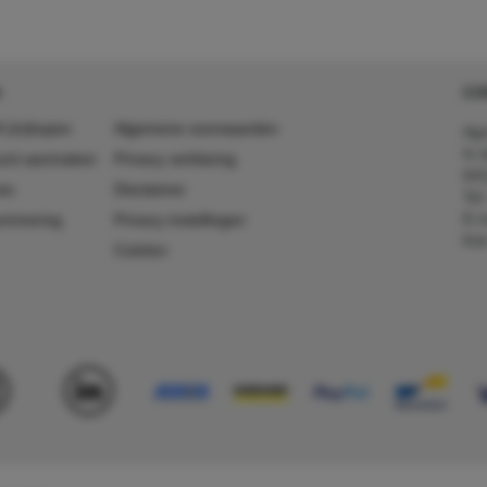
CO
 (in)kopen
Algemene voorwaarden
Agr
In 
ount aanmaken
Privacy verklaring
641
es
Disclaimer
Tel
E-m
ummering
Privacy instellingen
Kv
Colofon