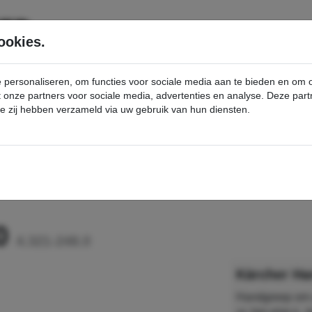
SERVICE
PRODUCTEN
ookies.
e personaliseren, om functies voor sociale media aan te bieden en om
et onze partners voor sociale media, advertenties en analyse. Deze p
die zij hebben verzameld via uw gebruik van hun diensten.
nt
Handgreep IB 7/40 - Kärcher Professional Webshop
40
4.321-248.0
Kärcher Ha
Handgreep om a