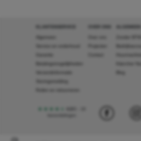
lengte
170 mm
breedte
65 mm
hoogte
220 mm
KLANTENSERVICE
OVER ONS
ALGEMEEN
Algemeen
Over ons
Zonder BTW
Service en onderhoud
Projecten
Bedrijfsacc
Garantie
Contact
Huurmachin
Betalingsmogelijkheden
Käercher N
Verzendinformatie
Blog
Storingsmelding
Ruilen en retourneren
4,5
5
18
beoordelingen