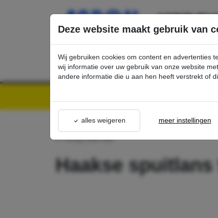
Ga direct naar de hoofdinhoud van deze pagina.
Deze website maakt gebruik van c
Wij gebruiken cookies om content en advertenties t
wij informatie over uw gebruik van onze website m
andere informatie die u aan hen heeft verstrekt of 
Kärcher Professional Webshop | Scherpe prijzen & Snel geleverd
Ons Assortime
alles weigeren
meer instellingen
terug naar lijst
Haakse spuitlans