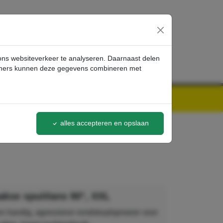
inloggen
 ons websiteverkeer te analyseren. Daarnaast delen
artners kunnen deze gegevens combineren met
alles accepteren en opslaan
akse spuitlans 90°, XXL
n handig, agressieve rondstraalsproeier voor