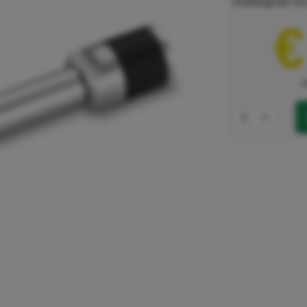
middelgrote loc
€
e