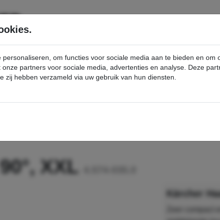
SERVICE
PRODUCTEN
ookies.
e personaliseren, om functies voor sociale media aan te bieden en om
et onze partners voor sociale media, advertenties en analyse. Deze p
die zij hebben verzameld via uw gebruik van hun diensten.
nt
Haakse spuitlans 90°, XXL - Kärcher Professional Webshop
 90°, XXL
4.574-035.0
Kärcher Ha
Zeer compact e