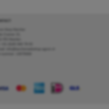
NTACT
on Kerp Kärcher
de Cramer 31,
1 RS Heerlen
: +31 (0)45 560 78 03
ail: info@karcherwebshop-agron.nl
k nummer: 14078466