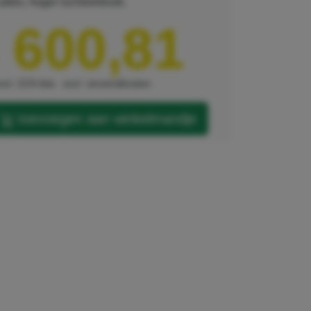
aties, hoger luchtverbruik.
 600,81
xcl. 21% btw
excl. verzendkosten
toevoegen aan winkelmandje