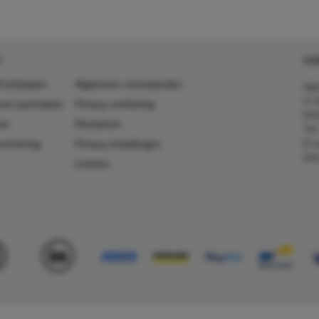
CO
 (in)kopen
Algemene voorwaarden
Agr
In 
ount aanmaken
Privacy verklaring
641
es
Disclaimer
Tel
E-m
ummering
Privacy instellingen
Kv
Colofon