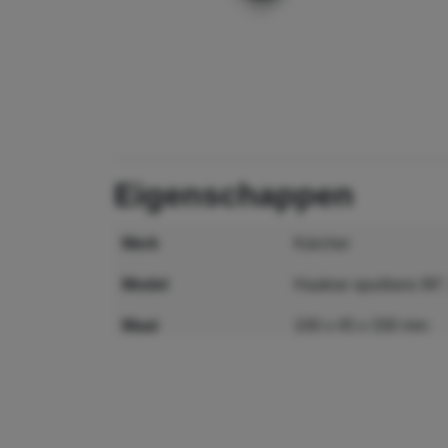
eigenschappen
merk
Kärcher
model
Haakse spuitlans 90
maat
100 x 45 x 330 mm
MPN
4.574-035.0
GTIN
4054278031712