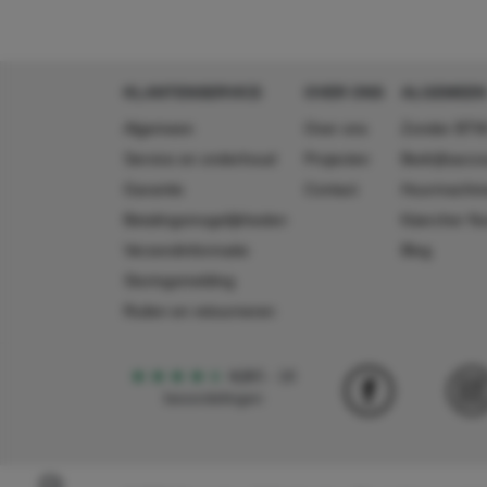
lengte
100 mm
breedte
45 mm
hoogte
330 mm
KLANTENSERVICE
OVER ONS
ALGEMEEN
Algemeen
Over ons
Zonder BTW
Service en onderhoud
Projecten
Bedrijfsacc
Garantie
Contact
Huurmachin
Betalingsmogelijkheden
Käercher N
Verzendinformatie
Blog
Storingsmelding
Ruilen en retourneren
4,5
5
18
beoordelingen