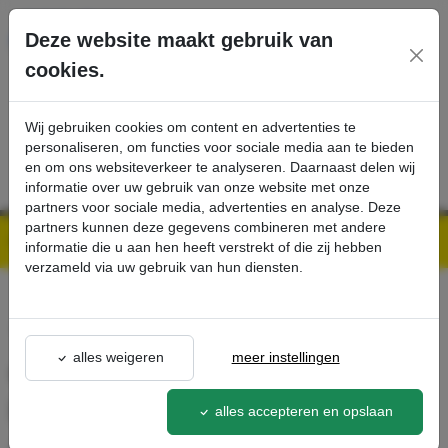
Ga direct naar de hoofdinhoud van deze pagina.
Deze website maakt gebruik van
cookies.
SERVICE
PRODUCTEN
CONTACT
Wij gebruiken cookies om content en advertenties te
personaliseren, om functies voor sociale media aan te bieden
en om ons websiteverkeer te analyseren. Daarnaast delen wij
informatie over uw gebruik van onze website met onze
partners voor sociale media, advertenties en analyse. Deze
partners kunnen deze gegevens combineren met andere
Kärcher Professional Webshop | Scherpe prijzen & Snel geleverd
Ons Assortiment
Grofvuilfilter NT 611 Mwf ter bescherming van de afvoerpomp - Kärcher Professional Webshop
informatie die u aan hen heeft verstrekt of die zij hebben
verzameld via uw gebruik van hun diensten.
terug naar lijst
alles weigeren
meer instellingen
Grofvuilfilter NT 611 Mwf ter
bescherming van de
alles accepteren en opslaan