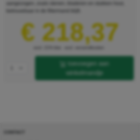
aangezogen, zoals stenen, bladeren en stukken hout,
betrouwbaar in de filtermand blijft.
€ 218,37
excl. 21% btw
excl. verzendkosten
toevoegen aan
winkelmandje
CONTACT