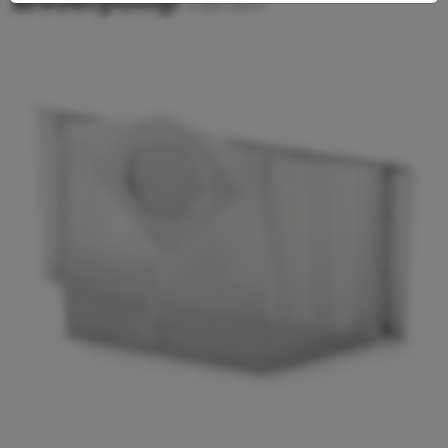
afvoerpomp
4.423-160.0