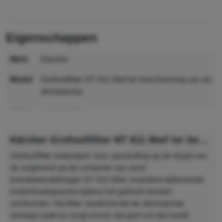
eigenschappen
merk
Kärcher
model
Grofvuilfilter NT 611 Mwf ter bescherming van de
afvoerpomp
MPN
4.423-160.0
GTIN
4054278619453
Kärcher Grofvuilfilter NT 611 Mwf ter bescherming van de afvoerpomp
Grofvuilfilter ontworpen voor aansluiting op de inlaat van
de zuigmond op de container van onze
brandweerstofzuiger NT 611 Mwf, waardoor tijdrovende
onderhoudspauzes tijdens het gebruik worden
voorkomen. Het filter voorkomt dat de afvoerpomp
verstopt raakt en zorgt ervoor dat grof vuil dat wordt