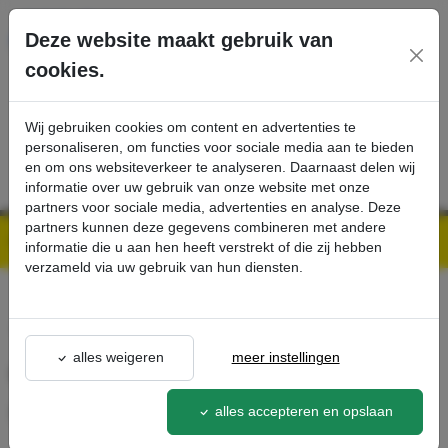
Ga direct naar de hoofdinhoud van deze pagina.
Deze website maakt gebruik van
cookies.
SERVICE
PRODUCTEN
CONTACT
Wij gebruiken cookies om content en advertenties te
personaliseren, om functies voor sociale media aan te bieden
en om ons websiteverkeer te analyseren. Daarnaast delen wij
informatie over uw gebruik van onze website met onze
partners voor sociale media, advertenties en analyse. Deze
partners kunnen deze gegevens combineren met andere
Kärcher Professional Webshop | Scherpe prijzen & Snel geleverd
Ons Assortiment
Grof vuil filter nat / droog stofzuiger - Kärcher Professional Webshop
informatie die u aan hen heeft verstrekt of die zij hebben
verzameld via uw gebruik van hun diensten.
terug naar lijst
alles weigeren
meer instellingen
Grof vuil filter nat / droog
stofzuiger
alles accepteren en opslaan
6.904-287.0