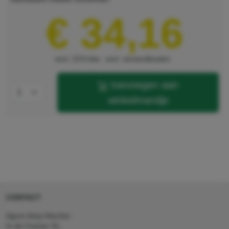
€ 34,16
excl. 21% btw
excl. verzendkosten
toevoegen aan
winkelmandje
CONTACT
Agron Kerp Kärcher
In de Cramer 31,