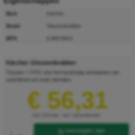
eigenschappen
merk
Kärcher
model
Gleuvenkrabber
MPN
6.369-508.0
GTIN
4039784011410
Kärcher Gleuvenkrabber
Thyssen + OTIS; voor het handmatig verwijderen van
vastzittend vuil zoals steentjes.
€ 56,31
excl. 21% btw
excl. verzendkosten
toevoegen aan