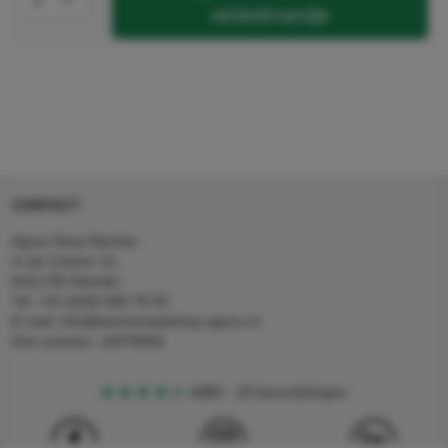
winkelmandje
CONTACT
Agron Kerp Kärcher
In de Cramer 31,
6411 RS Heerlen
Tel: +31 (0)45 560 78 03
E-mail: info@karcherwebshop-agron.nl
Kvk nummer: 14078466
4,5
5
18 beoordelingen