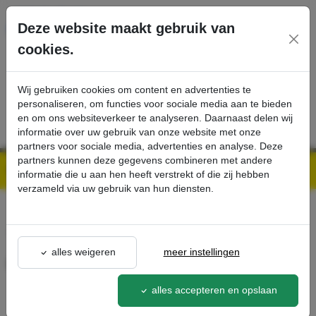
Ga direct naar de hoofdinhoud van deze pagina.
Deze website maakt gebruik van
cookies.
SERVICE
PRODUCTEN
CONTACT
Wij gebruiken cookies om content en advertenties te
personaliseren, om functies voor sociale media aan te bieden
en om ons websiteverkeer te analyseren. Daarnaast delen wij
informatie over uw gebruik van onze website met onze
partners voor sociale media, advertenties en analyse. Deze
partners kunnen deze gegevens combineren met andere
Kärcher Professional Webshop | Scherpe prijzen & Snel geleverd
Ons Assortiment
Gleuvenkrabber - Kärcher Professional Webshop
informatie die u aan hen heeft verstrekt of die zij hebben
verzameld via uw gebruik van hun diensten.
terug naar lijst
alles weigeren
meer instellingen
Gleuvenkrabber
6.369-508.0
alles accepteren en opslaan