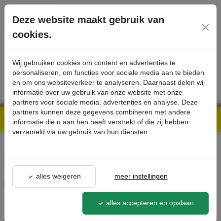
Ga direct naar de hoofdinhoud van deze pagina.
Deze website maakt gebruik van
cookies.
SERVICE
PRODUCTEN
CONTACT
Wij gebruiken cookies om content en advertenties te
personaliseren, om functies voor sociale media aan te bieden
en om ons websiteverkeer te analyseren. Daarnaast delen wij
informatie over uw gebruik van onze website met onze
partners voor sociale media, advertenties en analyse. Deze
partners kunnen deze gegevens combineren met andere
Kärcher Professional Webshop | Scherpe prijzen & Snel geleverd
Ons Assortiment
Gleuvenkrabber - Kärcher Professional Webshop
informatie die u aan hen heeft verstrekt of die zij hebben
verzameld via uw gebruik van hun diensten.
terug naar lijst
alles weigeren
meer instellingen
Gleuvenkrabber
6.369-507.0
alles accepteren en opslaan