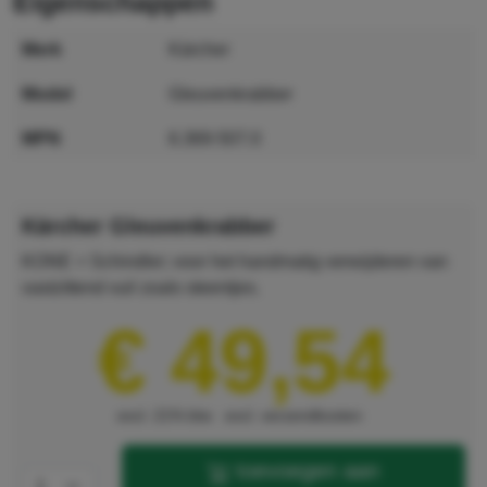
eigenschappen
merk
Kärcher
model
Gleuvenkrabber
MPN
6.369-507.0
GTIN
4039784011403
Kärcher Gleuvenkrabber
KONE + Schindler; voor het handmatig verwijderen van
vastzittend vuil zoals steentjes.
€ 49,54
excl. 21% btw
excl. verzendkosten
toevoegen aan