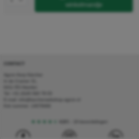
winkelmandje
CONTACT
Agron Kerp Kärcher
In de Cramer 31,
6411 RS Heerlen
Tel: +31 (0)45 560 78 03
E-mail: info@karcherwebshop-agron.nl
Kvk nummer: 14078466
4,5
5
18 beoordelingen