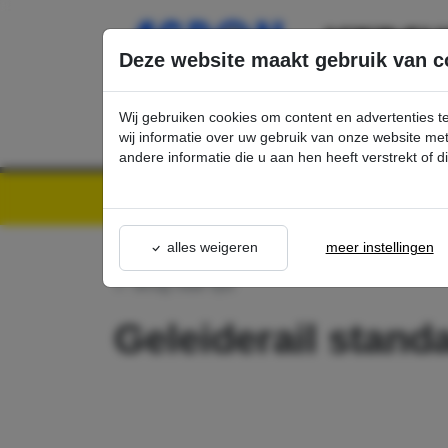
Ga direct naar de hoofdinhoud van deze pagina.
Deze website maakt gebruik van c
Wij gebruiken cookies om content en advertenties t
wij informatie over uw gebruik van onze website m
andere informatie die u aan hen heeft verstrekt of 
Kärcher Professional Webshop | Scherpe prijzen & Snel geleverd
Ons Assortime
alles weigeren
meer instellingen
terug naar lijst
Geleiderail stan