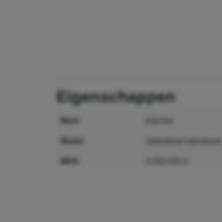
eigenschappen
merk
Kärcher
model
Geleiderail standaard
MPN
5.032-932.0
GTIN
4039784180277