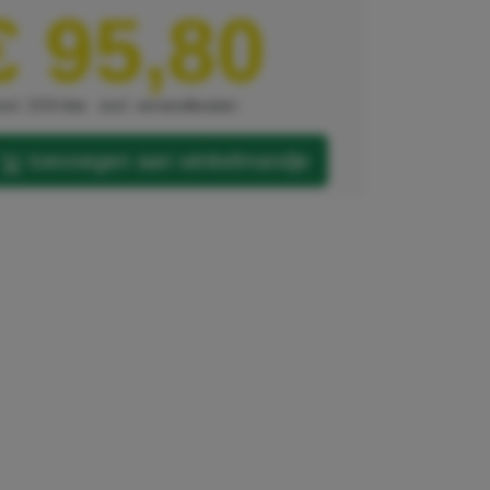
€ 95,80
xcl. 21% btw
excl. verzendkosten
toevoegen aan winkelmandje