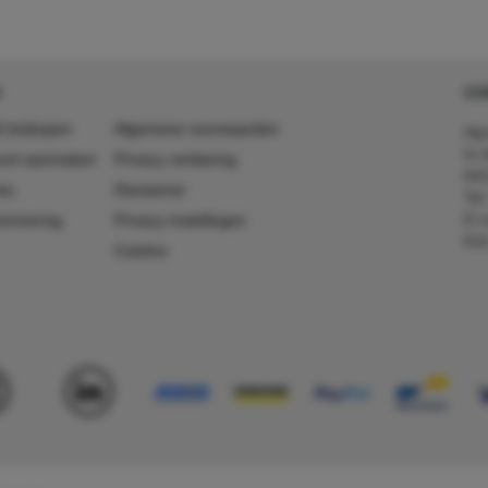
CO
 (in)kopen
Algemene voorwaarden
Agr
In 
ount aanmaken
Privacy verklaring
641
es
Disclaimer
Tel
E-m
ummering
Privacy instellingen
Kv
Colofon