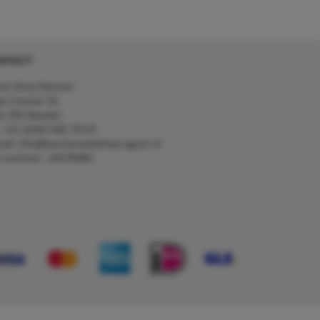
NTACT
on Kerp Kärcher
de Cramer 31,
1 RS Heerlen
: +31 (0)45 560 78 03
ail: info@karcherwebshop-agron.nl
k nummer: 14078466