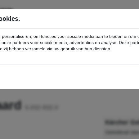
SERVICE
PRODUCTEN
ookies.
e personaliseren, om functies voor sociale media aan te bieden en om
et onze partners voor sociale media, advertenties en analyse. Deze p
die zij hebben verzameld via uw gebruik van hun diensten.
nt
Geleiderail standaard - Kärcher Professional Webshop
daard
5.032-932.0
Kärcher Gel
Geleiderail sta