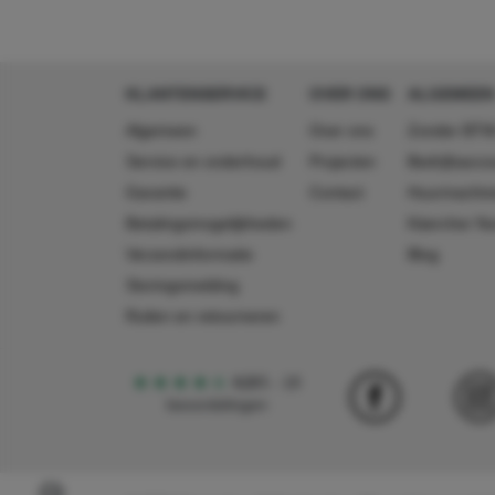
KLANTENSERVICE
OVER ONS
ALGEMEEN
Algemeen
Over ons
Zonder BTW
Service en onderhoud
Projecten
Bedrijfsacc
Garantie
Contact
Huurmachin
Betalingsmogelijkheden
Käercher N
Verzendinformatie
Blog
Storingsmelding
Ruilen en retourneren
4,5
5
18
beoordelingen