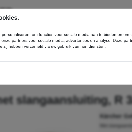
SERVICE
PRODUCTEN
ookies.
e personaliseren, om functies voor sociale media aan te bieden en om
et onze partners voor sociale media, advertenties en analyse. Deze p
die zij hebben verzameld via uw gebruik van hun diensten.
nt
Geka-koppeling met slangaansluiting, R 3/4" - Kärcher Professional Webshop
et slangaansluiting, R 
Met slangaansl