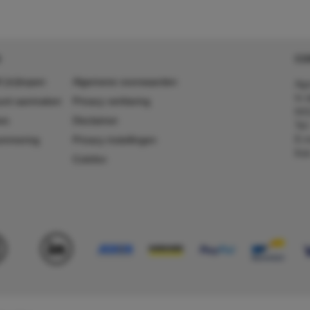
CO
 (in)kopen
Algemene voorwaarden
Agr
In 
ount aanmaken
Privacy verklaring
641
es
Disclaimer
Tel
E-m
ummering
Privacy instellingen
Kv
Colofon