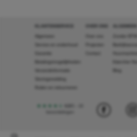
KLANTENSERVICE
OVER ONS
ALGEMEEN
Algemeen
Over ons
Zonder BTW
Service en onderhoud
Projecten
Bedrijfsacc
Garantie
Contact
Huurmachin
Betalingsmogelijkheden
Käercher N
Verzendinformatie
Blog
Storingsmelding
Ruilen en retourneren
4,5
5
18
beoordelingen