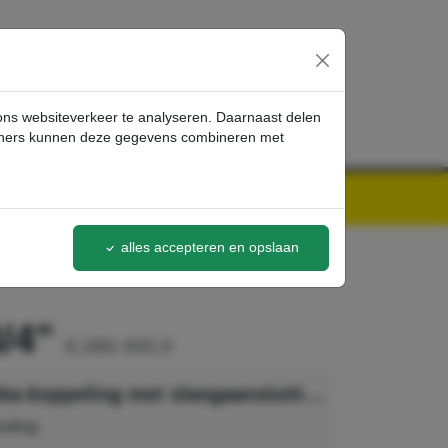
inloggen
 ons websiteverkeer te analyseren. Daarnaast delen
artners kunnen deze gegevens combineren met
alles accepteren en opslaan
3/4"
6.388-455.0
Kärcher Geka-koppeling met slangaansluiting, R 3/4"
uiting