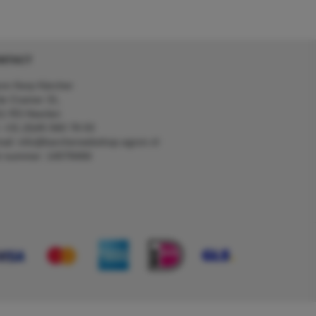
NTACT
on Kerp Kärcher
de Cramer 31,
1 RS Heerlen
: +31 (0)45 560 78 03
ail: info@karcherwebshop-agron.nl
k nummer: 14078466