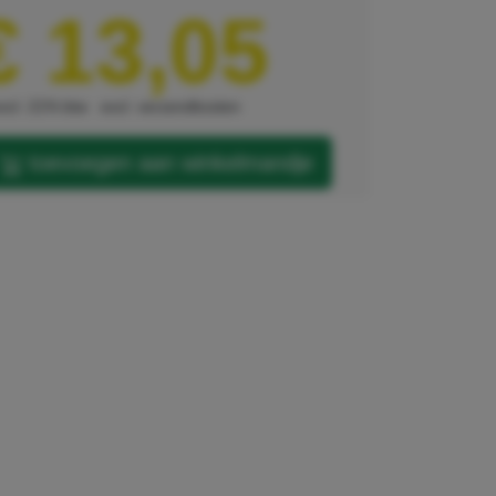
€ 13,05
xcl. 21% btw
excl. verzendkosten
toevoegen aan winkelmandje