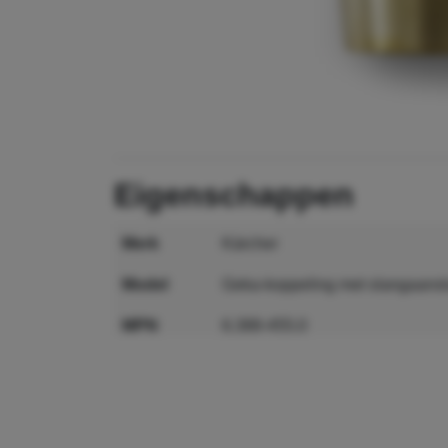
eigenschappen
merk
Kärcher
model
Geka-koppeling met slangaanslu
MPN
6.388-455.0
GTIN
4002667198454