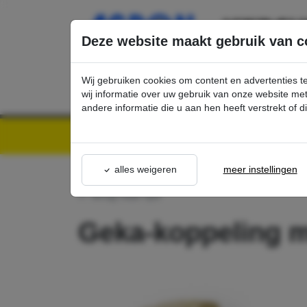
Ga direct naar de hoofdinhoud van deze pagina.
Deze website maakt gebruik van c
Wij gebruiken cookies om content en advertenties t
wij informatie over uw gebruik van onze website m
andere informatie die u aan hen heeft verstrekt of 
Kärcher Professional Webshop | Scherpe prijzen & Snel geleverd
Ons Assortime
alles weigeren
meer instellingen
terug naar lijst
Geka-koppeling m