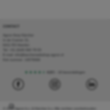
CONTACT
Agron Kerp Kärcher
In de Cramer 31,
6411 RS Heerlen
Tel: +31 (0)45 560 78 03
E-mail: info@karcherwebshop-agron.nl
Kvk nummer: 14078466
4,5
5
18 beoordelingen
© 2024 Agron b.v. & Kärcher b.v. Alle rechten voorbehouden