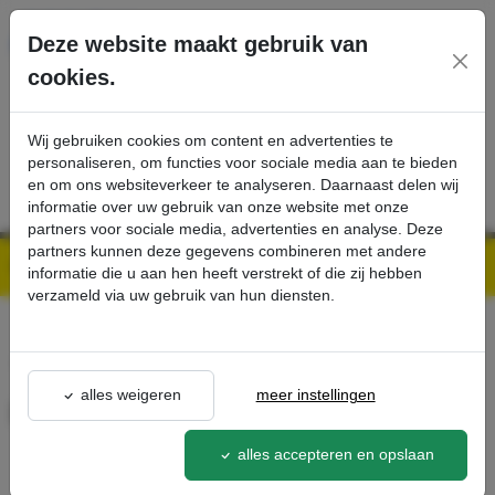
Ga direct naar de hoofdinhoud van deze pagina.
Deze website maakt gebruik van
cookies.
SERVICE
PRODUCTEN
CONTACT
Wij gebruiken cookies om content en advertenties te
personaliseren, om functies voor sociale media aan te bieden
en om ons websiteverkeer te analyseren. Daarnaast delen wij
informatie over uw gebruik van onze website met onze
partners voor sociale media, advertenties en analyse. Deze
partners kunnen deze gegevens combineren met andere
Kärcher Professional Webshop | Scherpe prijzen & Snel geleverd
Ons Assortiment
FlexoDock - Kärcher Professional Webshop
informatie die u aan hen heeft verstrekt of die zij hebben
verzameld via uw gebruik van hun diensten.
terug naar lijst
alles weigeren
meer instellingen
FlexoDock
2.855-241.0
alles accepteren en opslaan