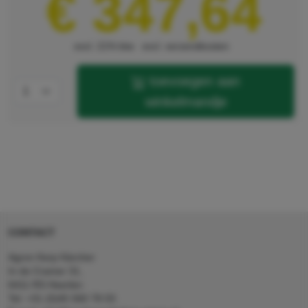
€ 347,64
excl. 21% btw
excl. verzendkosten
toevoegen aan
winkelmandje
CONTACT
Agron Kerp Kärcher
In de Cramer 31,
6411 RS Heerlen
Tel: +31 (0)45 560 78 03