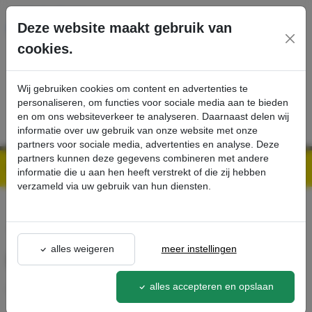
Ga direct naar de hoofdinhoud van deze pagina.
Deze website maakt gebruik van
cookies.
SERVICE
PRODUCTEN
CONTACT
Wij gebruiken cookies om content en advertenties te
personaliseren, om functies voor sociale media aan te bieden
en om ons websiteverkeer te analyseren. Daarnaast delen wij
informatie over uw gebruik van onze website met onze
partners voor sociale media, advertenties en analyse. Deze
partners kunnen deze gegevens combineren met andere
Kärcher Professional Webshop | Scherpe prijzen & Snel geleverd
Ons Assortiment
Flexibele spuitlans, 1050 mm - Kärcher Professional Webshop
informatie die u aan hen heeft verstrekt of die zij hebben
verzameld via uw gebruik van hun diensten.
terug naar lijst
alles weigeren
meer instellingen
Flexibele spuitlans, 1050 mm
alles accepteren en opslaan
6.394-654.0