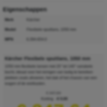
eigenschappen
merk
Kärcher
model
Flexibele spuitlans, 1050 mm
MPN
6.394-654.0
GTIN
4039784400238
Kärcher Flexibele spuitlans, 1050 mm
1050 mm flexibele lansen met 20° tot 140° variabele
bocht, ideaal voor het reinigen van lastig te bereiken
plekken zoals afvoeren, het dak of het chassis van een
wagen of de wielkasten.
€ 347,64
korting
€ 0,00