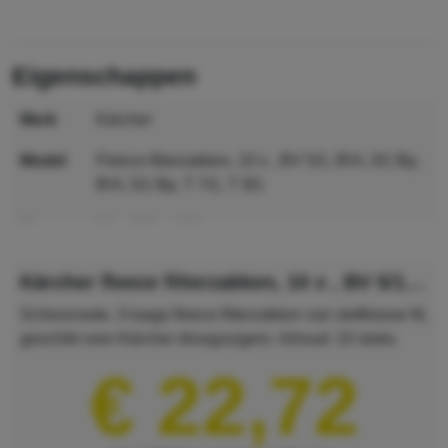
eigenschappen
merk
Kärcher
model
fleece filterzakken, 10 x , BV 5/1, BVL 3/1 Bp,
BVL 5/1 Bp, T 7/1, T 9/1
maat
80 x 360 x 180 mm
MPN
6.904-335.0
Kärcher fleece filterzakken, 10 x , BV 5/1, BVL 3/1 Bp, BVL 5/1 Bp, T 7/1, T 9/1
GTIN
4039784155251
Scheurvaste, 3-laags fleece filterzakken van stofklasse M,
geschikt voor Kärcher droogzuigers. Inhoud: 10 stuks.
lengte
80 mm
€ 22,72
breedte
360 mm
hoogte
180 mm