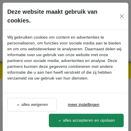
Ga direct naar de hoofdinhoud van deze pagina.
Deze website maakt gebruik van
cookies.
SERVICE
PRODUCTEN
CONTACT
Wij gebruiken cookies om content en advertenties te
personaliseren, om functies voor sociale media aan te bieden
en om ons websiteverkeer te analyseren. Daarnaast delen wij
informatie over uw gebruik van onze website met onze
partners voor sociale media, advertenties en analyse. Deze
partners kunnen deze gegevens combineren met andere
Kärcher Professional Webshop | Scherpe prijzen & Snel geleverd
Ons Assortiment
fleece filterzakken, 10 x , BV 5/1, BVL 3/1 Bp, BVL 5/1 Bp, T 7/1, T 9/1 - Kärcher Professional Webshop
informatie die u aan hen heeft verstrekt of die zij hebben
verzameld via uw gebruik van hun diensten.
terug naar lijst
alles weigeren
meer instellingen
fleece filterzakken, 10 x , BV
5/1, BVL 3/1 Bp, BVL 5/1 Bp, T
alles accepteren en opslaan