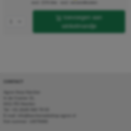
excl. 21% btw
excl. verzendkosten
toevoegen aan
winkelmandje
CONTACT
Agron Kerp Kärcher
In de Cramer 31,
6411 RS Heerlen
Tel: +31 (0)45 560 78 03
E-mail: info@karcherwebshop-agron.nl
Kvk nummer: 14078466