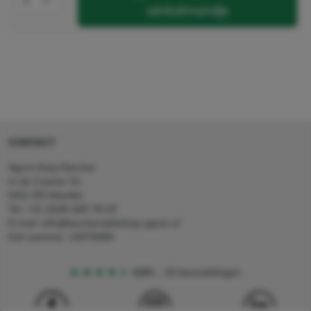
winkelmandje
CONTACT
Agron Kerp Kärcher
In de Cramer 31,
6411 RS Heerlen
Tel: +31 (0)45 560 78 03
E-mail: info@karcherwebshop-agron.nl
Kvk nummer: 14078466
4,5
5
18 beoordelingen