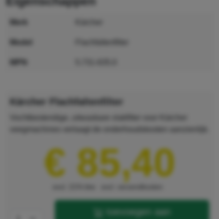
eigenschappen
merk
Kärcher
model
Flachfaltenfilter
MPN
5.731-635.0
GTIN
4039784249394
Kärcher Flachfaltenfilter
Vochtbestendige, uitwasbare vlakfilter voor Kärcher
veegmachines verlaagt de onderhoudskosten aanzienlijk.
€ 85,40
excl. 21% btw
excl. verzendkosten
toevoegen aan