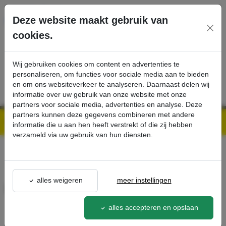
Ga direct naar de hoofdinhoud van deze pagina.
Deze website maakt gebruik van
cookies.
SERVICE
PRODUCTEN
CONTACT
Wij gebruiken cookies om content en advertenties te
personaliseren, om functies voor sociale media aan te bieden
en om ons websiteverkeer te analyseren. Daarnaast delen wij
informatie over uw gebruik van onze website met onze
partners voor sociale media, advertenties en analyse. Deze
partners kunnen deze gegevens combineren met andere
Kärcher Professional Webshop | Scherpe prijzen & Snel geleverd
Ons Assortiment
Flachfaltenfilter - Kärcher Professional Webshop
informatie die u aan hen heeft verstrekt of die zij hebben
verzameld via uw gebruik van hun diensten.
terug naar lijst
alles weigeren
meer instellingen
Flachfaltenfilter
5.731-635.0
alles accepteren en opslaan