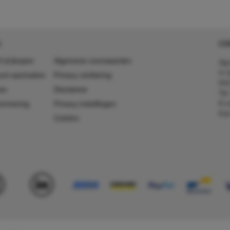
CO
 (in)kopen
Algemene voorwaarden
Agr
In 
ount aanmaken
Privacy verklaring
641
es
Disclaimer
Tel
E-m
ummering
Privacy instellingen
Kv
Colofon