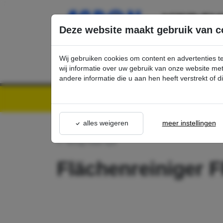
Ga direct naar de hoofdinhoud van deze pagina.
Deze website maakt gebruik van c
Wij gebruiken cookies om content en advertenties t
wij informatie over uw gebruik van onze website m
andere informatie die u aan hen heeft verstrekt of 
Kärcher Professional Webshop | Scherpe prijzen & Snel geleverd
Ons Assortime
alles weigeren
meer instellingen
terug naar lijst
Flächenreiniger 