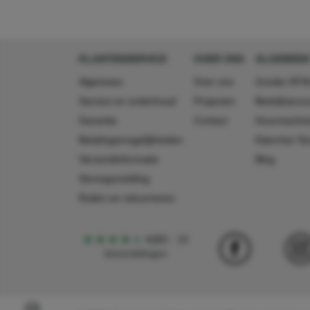
KLANTENSERVICE
OVER ONS
ALGEMEEN
Algemeen
Over ons
Zonder BTW
Service en onderhoud
Projecten
Bedrijfsacc
Garantie
Contact
Huurmachin
Betalingsmogelijkheden
Käercher N
Verzendinformatie
Blog
Storingsmelding
Ruilen en retourneren
4,5
5
18
beoordelingen