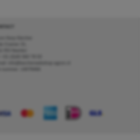
NTACT
on Kerp Kärcher
de Cramer 31,
1 RS Heerlen
: +31 (0)45 560 78 03
ail: info@karcherwebshop-agron.nl
k nummer: 14078466