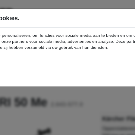
SERVICE
PRODUCTEN
ookies.
e personaliseren, om functies voor sociale media aan te bieden en om
et onze partners voor sociale media, advertenties en analyse. Deze p
die zij hebben verzameld via uw gebruik van hun diensten.
nt
Flächenreiniger FRI 50 Me - Kärcher Professional Webshop
FRI 50 Me
2.643-577.0
Kärcher Fl
Oppervlakterein