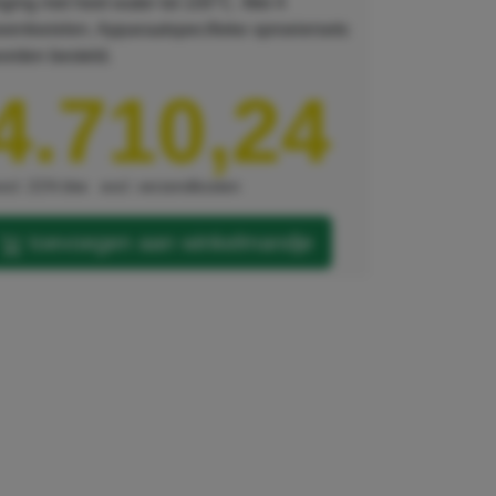
iging met heet water tot 100°C. Met 4
wenkwielen. Apparaatspecifieke sproeiersets
orden besteld.
4.710,24
xcl. 21% btw
excl. verzendkosten
toevoegen aan winkelmandje