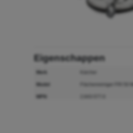
eigenschappen
merk
Kärcher
model
Flächenreiniger FRI 50 
MPN
2.643-577.0
GTIN
4054278204642