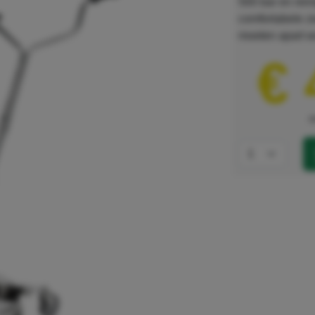
500 bar en rein
comfortabele z
moeten apart w
€ 
e