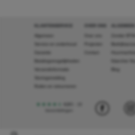
KLANTENSERVICE
OVER ONS
ALGEMEEN
Algemeen
Over ons
Zonder BTW
Service en onderhoud
Projecten
Bedrijfsacc
Garantie
Contact
Huurmachin
Betalingsmogelijkheden
Käercher N
Verzendinformatie
Blog
Storingsmelding
Ruilen en retourneren
4,5
5
18
beoordelingen