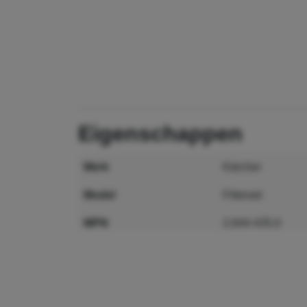
eigenschappen
merk
Kärcher
model
Filterset
MPN
2.644-435.0
GTIN
4066529091765