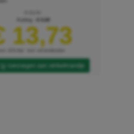
ten.
€ 13,74
korting
€ 0,00
€ 13,73
xcl. 21% btw
excl. verzendkosten
toevoegen aan winkelmandje