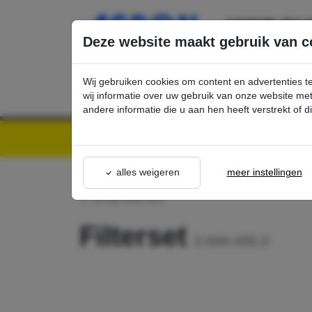
Ga direct naar de hoofdinhoud van deze pagina.
Deze website maakt gebruik van c
Wij gebruiken cookies om content en advertenties t
wij informatie over uw gebruik van onze website m
andere informatie die u aan hen heeft verstrekt of 
Kärcher Professional Webshop | Scherpe prijzen & Snel geleverd
Ons Assortime
alles weigeren
meer instellingen
terug naar lijst
Filterset
2.644-435.0