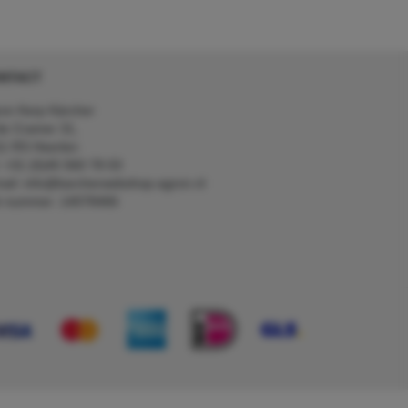
NTACT
on Kerp Kärcher
de Cramer 31,
1 RS Heerlen
: +31 (0)45 560 78 03
ail: info@karcherwebshop-agron.nl
k nummer: 14078466