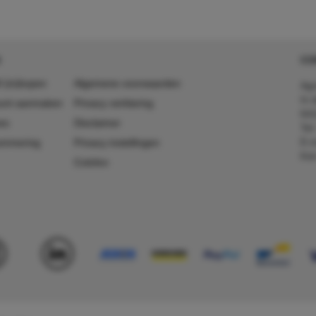
CO
 (in)kopen
Algemene voorwaarden
Agr
In 
ount aanmaken
Privacy verklaring
641
es
Disclaimer
Tel
E-m
ummering
Privacy instellingen
Kv
Colofon