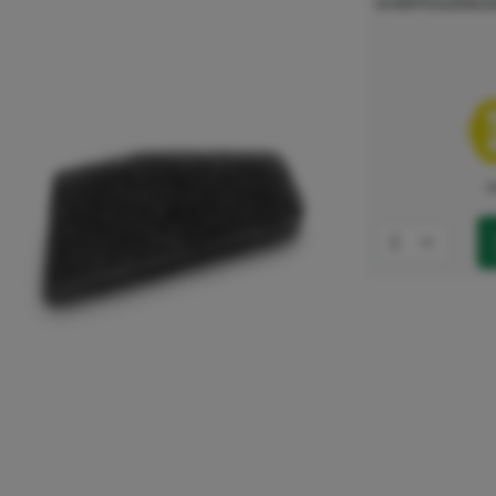
onderhoudskos
e