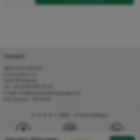
CONTACT
Agron Kerp Kärcher
In de Cramer 31,
6411 RS Heerlen
Tel: +31 (0)45 560 78 03
E-mail: info@karcherwebshop-agron.nl
Kvk nummer: 14078466
4,5
5
18 beoordelingen
€ 38,93