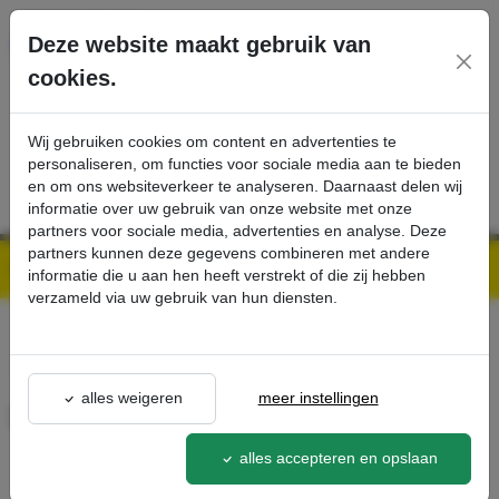
Ga direct naar de hoofdinhoud van deze pagina.
Deze website maakt gebruik van
cookies.
SERVICE
PRODUCTEN
CONTACT
Wij gebruiken cookies om content en advertenties te
personaliseren, om functies voor sociale media aan te bieden
en om ons websiteverkeer te analyseren. Daarnaast delen wij
informatie over uw gebruik van onze website met onze
partners voor sociale media, advertenties en analyse. Deze
partners kunnen deze gegevens combineren met andere
Kärcher Professional Webshop | Scherpe prijzen & Snel geleverd
Ons Assortiment
Filterpatroon - Kärcher Professional Webshop
informatie die u aan hen heeft verstrekt of die zij hebben
verzameld via uw gebruik van hun diensten.
terug naar lijst
alles weigeren
meer instellingen
Filterpatroon
5.731-007.0
alles accepteren en opslaan