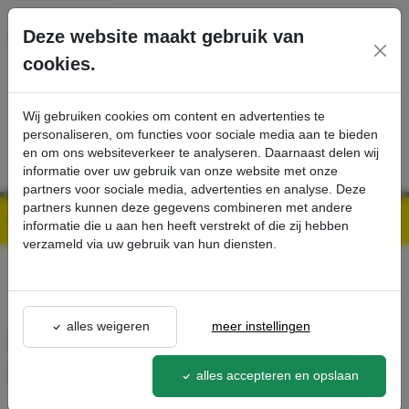
Ga direct naar de hoofdinhoud van deze pagina.
Deze website maakt gebruik van
cookies.
SERVICE
PRODUCTEN
CONTACT
Wij gebruiken cookies om content en advertenties te
personaliseren, om functies voor sociale media aan te bieden
en om ons websiteverkeer te analyseren. Daarnaast delen wij
informatie over uw gebruik van onze website met onze
partners voor sociale media, advertenties en analyse. Deze
partners kunnen deze gegevens combineren met andere
Kärcher Professional Webshop | Scherpe prijzen & Snel geleverd
Ons Assortiment
Fijn vlies voor zeefkorf van 40 liter - Kärcher Professional Webshop
informatie die u aan hen heeft verstrekt of die zij hebben
verzameld via uw gebruik van hun diensten.
terug naar lijst
alles weigeren
meer instellingen
Fijn vlies voor zeefkorf van 40
liter
alles accepteren en opslaan
9.981-048.0