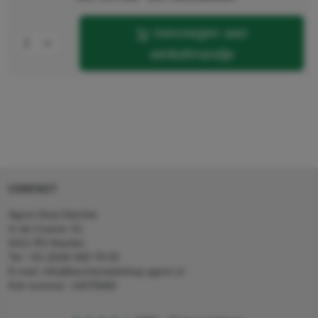
toevoegen aan
winkelmandje
CONTACT
Agron Kerp Kärcher
In de Cramer 31,
6411 RS Heerlen
Tel: +31 (0)45 560 78 03
E-mail: info@karcherwebshop-agron.nl
Kvk nummer: 14078466