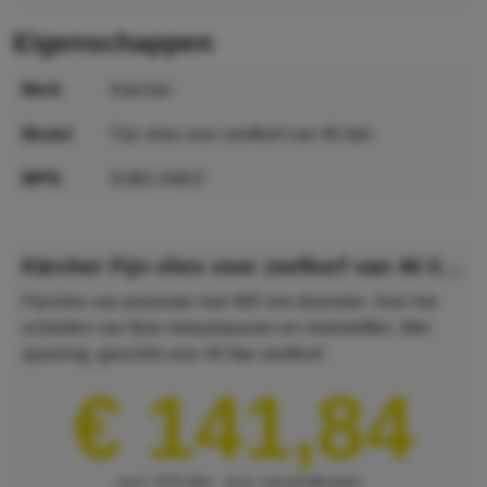
eigenschappen
merk
Kärcher
model
Fijn vlies voor zeefkorf van 40 liter
MPN
9.981-048.0
GTIN
4039784853164
Kärcher Fijn vlies voor zeefkorf van 40 liter
Fijnvlies van polyester met 465 mm diameter. Voor het
scheiden van fijne metaalspanen en vloeistoffen. Met
spanring, geschikt voor 40 liter zeefkorf.
€ 141,84
excl. 21% btw
excl. verzendkosten