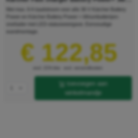
Met max. 6 A laadstroom voor alle 36 V Kärcher Battery
Power en Kärcher Battery Power + lithiumbatterijen:
snellader met LED-statusweergave. Eenvoudige
wandmontage.
€ 122,85
excl. 21% btw
excl. verzendkosten
toevoegen aan
winkelmandje