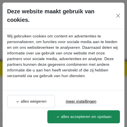
Ga direct naar de hoofdinhoud van deze pagina.
Deze website maakt gebruik van
cookies.
SERVICE
PRODUCTEN
CONTACT
Wij gebruiken cookies om content en advertenties te
personaliseren, om functies voor sociale media aan te bieden
en om ons websiteverkeer te analyseren. Daarnaast delen wij
informatie over uw gebruik van onze website met onze
partners voor sociale media, advertenties en analyse. Deze
partners kunnen deze gegevens combineren met andere
Kärcher Professional Webshop | Scherpe prijzen & Snel geleverd
Ons Assortiment
Fast charger Battery Power+ 36/60 - Kärcher Professional Webshop
informatie die u aan hen heeft verstrekt of die zij hebben
verzameld via uw gebruik van hun diensten.
terug naar lijst
alles weigeren
meer instellingen
Fast charger Battery Power+
36/60
alles accepteren en opslaan
2.445-045.0