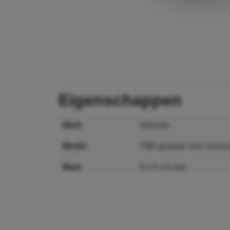
eigenschappen
merk
Kärcher
model
F98 sproeier voor schuur
maat
6 x 5 x 6 mm
MPN
6.025-256.0
GTIN
4039784435902