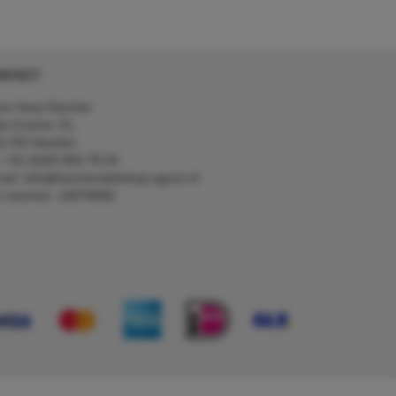
NTACT
on Kerp Kärcher
de Cramer 31,
1 RS Heerlen
: +31 (0)45 560 78 03
ail: info@karcherwebshop-agron.nl
k nummer: 14078466