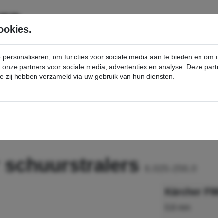
SERVICE
PRODUCTEN
ookies.
e personaliseren, om functies voor sociale media aan te bieden en om
et onze partners voor sociale media, advertenties en analyse. Deze p
die zij hebben verzameld via uw gebruik van hun diensten.
nt
F98 sproeier voor schuurstralers - Kärcher Professional Webshop
r schuurstralers
6.025-256.0
Kärcher F98
0,6 mm