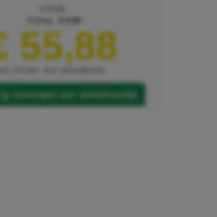
€ 55,88
korting
€ 0,00
€ 55,88
xcl. 21% btw
excl. verzendkosten
toevoegen aan winkelmandje