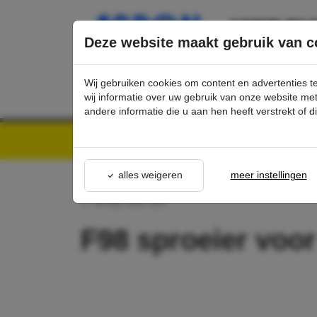
Ga direct naar de hoofdinhoud van deze pagina.
Deze website maakt gebruik van c
Wij gebruiken cookies om content en advertenties t
wij informatie over uw gebruik van onze website m
andere informatie die u aan hen heeft verstrekt of 
Kärcher Professional Webshop | Scherpe prijzen & Snel geleverd
Ons Assortime
alles weigeren
meer instellingen
terug naar lijst
F98 sproeier voo