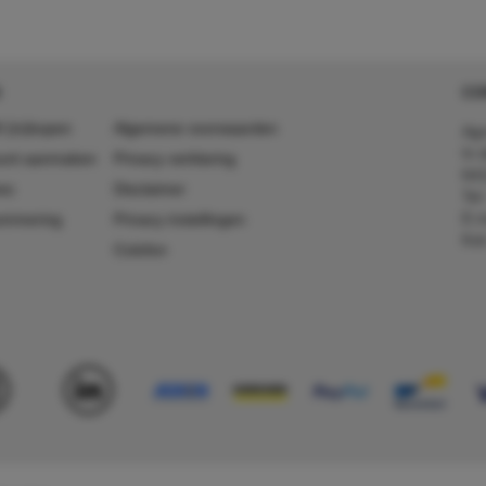
CO
 (in)kopen
Algemene voorwaarden
Agr
In 
ount aanmaken
Privacy verklaring
641
es
Disclaimer
Tel
E-m
ummering
Privacy instellingen
Kv
Colofon