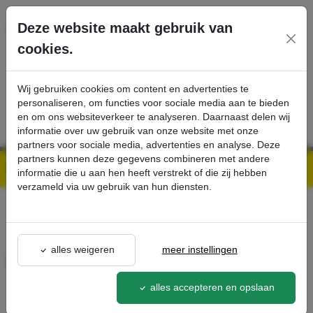
Ga direct naar de hoofdinhoud van deze pagina.
Deze website maakt gebruik van
cookies.
SERVICE
PRODUCTEN
CONTACT
Wij gebruiken cookies om content en advertenties te
personaliseren, om functies voor sociale media aan te bieden
en om ons websiteverkeer te analyseren. Daarnaast delen wij
informatie over uw gebruik van onze website met onze
partners voor sociale media, advertenties en analyse. Deze
partners kunnen deze gegevens combineren met andere
Kärcher Professional Webshop | Scherpe prijzen & Snel geleverd
Ons Assortiment
Emmer van 15 L - Kärcher Professional Webshop
informatie die u aan hen heeft verstrekt of die zij hebben
verzameld via uw gebruik van hun diensten.
terug naar lijst
alles weigeren
meer instellingen
Emmer van 15 L
2.855-249.0
alles accepteren en opslaan