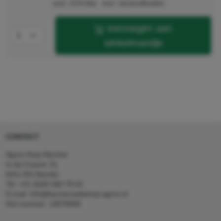
excl. 21% btw
excl. verzendkosten
toevoegen aan
winkelmandje
CONTACT
Agron Kerp Kärcher
In de Cramer 31,
6411 RS Heerlen
Tel: +31 (0)45 560 78 03
E-mail: info@karcherwebshop-agron.nl
Kvk nummer: 14078466