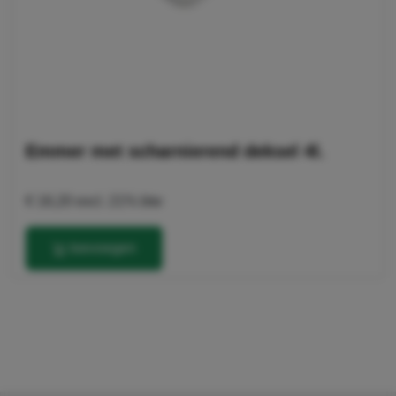
Emmer met scharnierend deksel 4l.
€ 16,20
excl. 21% btw
toevoegen