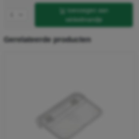
toevoegen aan
winkelmandje
gerelateerde producten