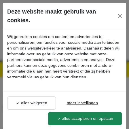
Ga direct naar de hoofdinhoud van deze pagina.
Deze website maakt gebruik van
cookies.
SERVICE
PRODUCTEN
CONTACT
Wij gebruiken cookies om content en advertenties te
personaliseren, om functies voor sociale media aan te bieden
en om ons websiteverkeer te analyseren. Daarnaast delen wij
informatie over uw gebruik van onze website met onze
partners voor sociale media, advertenties en analyse. Deze
partners kunnen deze gegevens combineren met andere
Kärcher Professional Webshop | Scherpe prijzen & Snel geleverd
Ons Assortiment
Emmer groen 4 l - Kärcher Professional Webshop
informatie die u aan hen heeft verstrekt of die zij hebben
verzameld via uw gebruik van hun diensten.
terug naar lijst
alles weigeren
meer instellingen
Emmer groen 4 l
6.999-186.0
alles accepteren en opslaan