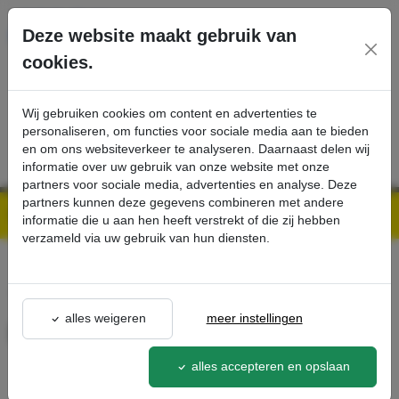
Ga direct naar de hoofdinhoud van deze pagina.
Deze website maakt gebruik van
cookies.
SERVICE
PRODUCTEN
CONTACT
Wij gebruiken cookies om content en advertenties te
personaliseren, om functies voor sociale media aan te bieden
en om ons websiteverkeer te analyseren. Daarnaast delen wij
informatie over uw gebruik van onze website met onze
partners voor sociale media, advertenties en analyse. Deze
partners kunnen deze gegevens combineren met andere
Kärcher Professional Webshop | Scherpe prijzen & Snel geleverd
Ons Assortiment
Emmer 6 L - Kärcher Professional Webshop
informatie die u aan hen heeft verstrekt of die zij hebben
verzameld via uw gebruik van hun diensten.
terug naar lijst
alles weigeren
meer instellingen
Emmer 6 L
2.855-262.0
alles accepteren en opslaan