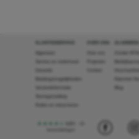
GTIN
4002667011302
lengte
50 mm
breedte
35 mm
hoogte
280 mm
KLANTENSERVICE
OVER ONS
ALGEMEEN
Algemeen
Over ons
Zonder BTW
Service en onderhoud
Projecten
Bedrijfsacc
Garantie
Contact
Huurmachin
Betalingsmogelijkheden
Käercher N
Verzendinformatie
Blog
Storingsmelding
Ruilen en retourneren
4,5
5
18
beoordelingen