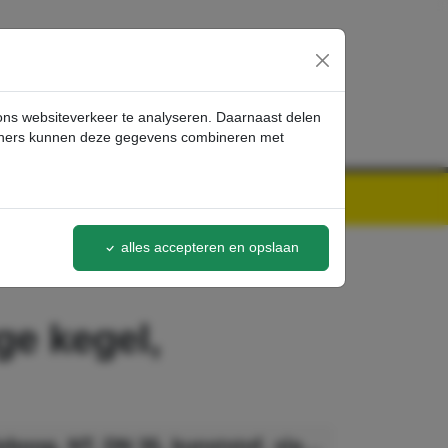
inloggen
 ons websiteverkeer te analyseren. Daarnaast delen
artners kunnen deze gegevens combineren met
alles accepteren en opslaan
ge kegel,
Kärcher Elleboog, NT, DN 35, kunststof, slangzijdige kegel, accessoire zijconus