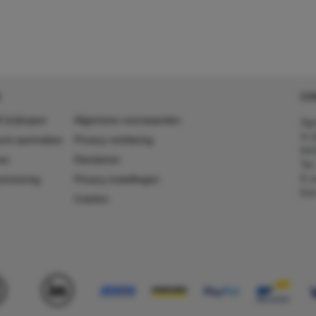
CO
 (in)kopen
Algemene voorwaarden
Agr
In 
ount aanmaken
Privacy verklaring
641
es
Disclaimer
Tel
E-m
ummering
Privacy instellingen
Kv
Colofon