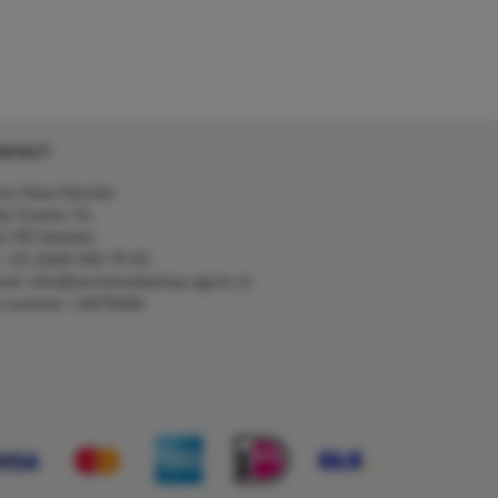
NTACT
on Kerp Kärcher
de Cramer 31,
1 RS Heerlen
: +31 (0)45 560 78 03
ail: info@karcherwebshop-agron.nl
k nummer: 14078466