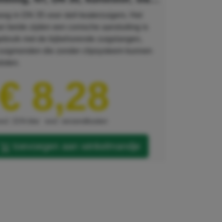
oog in DN 35 voor stof-/waterzuigers. Het
n beide zijden een conische aansluiting is
gebruik met de bijbehorende zuigslangen,
zuigmonden die zonder clipsysteem kunnen
loten.
€ 8,28
xcl. 21% btw
excl. verzendkosten
toevoegen aan winkelmandje