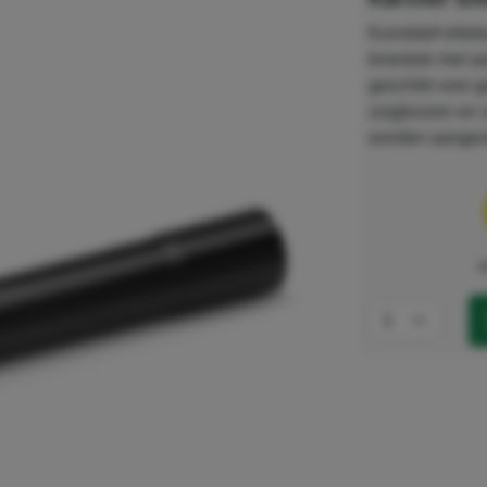
Kunststof elleb
kniestuk met aa
geschikt voor 
zuigbuizen en 
worden aanges
e