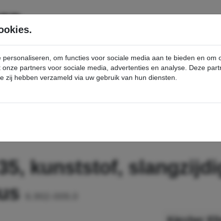
SERVICE
PRODUCTEN
ookies.
e personaliseren, om functies voor sociale media aan te bieden en om
et onze partners voor sociale media, advertenties en analyse. Deze p
die zij hebben verzameld via uw gebruik van hun diensten.
nt
Elleboog, NT, DN 35, kunststof, slangzijdige kegel, accessoire zijconus - Kärcher Professional Webshop
5, kunststof, slangzijdi
nus
6.902-009.0