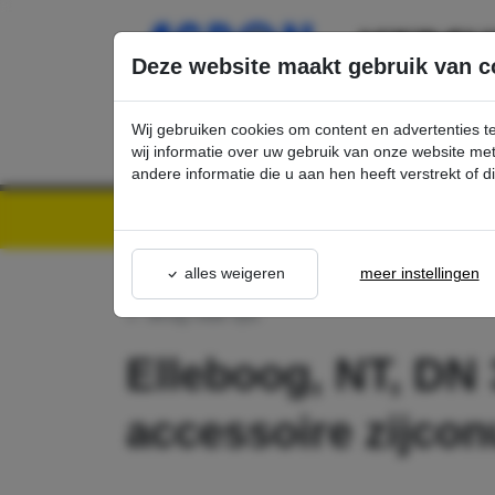
Ga direct naar de hoofdinhoud van deze pagina.
Deze website maakt gebruik van c
Wij gebruiken cookies om content en advertenties t
wij informatie over uw gebruik van onze website m
andere informatie die u aan hen heeft verstrekt of 
Kärcher Professional Webshop | Scherpe prijzen & Snel geleverd
Ons Assortime
alles weigeren
meer instellingen
terug naar lijst
Elleboog, NT, DN 3
accessoire zijco