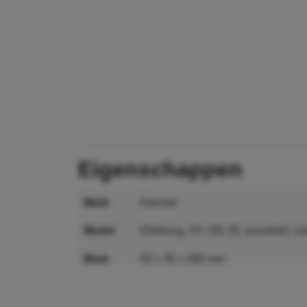
eigenschappen
merk
Kärcher
model
Elleboog, NT, DN 35, kunststof, s
maat
50 x 35 x 280 mm
MPN
6.902-009.0