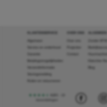
GTIN
4002667479713
lengte
70 mm
breedte
50 mm
hoogte
245 mm
KLANTENSERVICE
OVER ONS
ALGEMEEN
Algemeen
Over ons
Zonder BTW
Service en onderhoud
Projecten
Bedrijfsacc
Garantie
Contact
Huurmachin
Betalingsmogelijkheden
Käercher N
Verzendinformatie
Blog
Storingsmelding
Ruilen en retourneren
4,5
5
18
beoordelingen