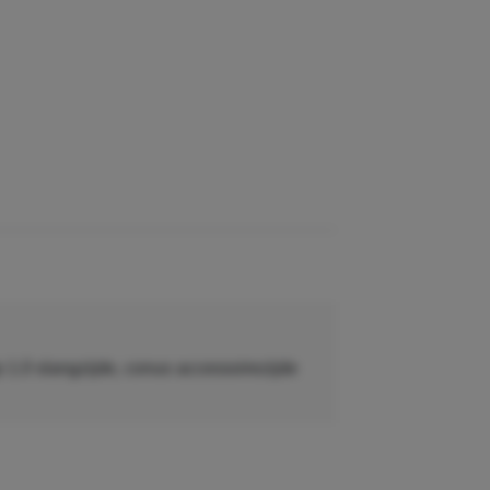
ip 1.0 slangzijde, conus accessoirezijde