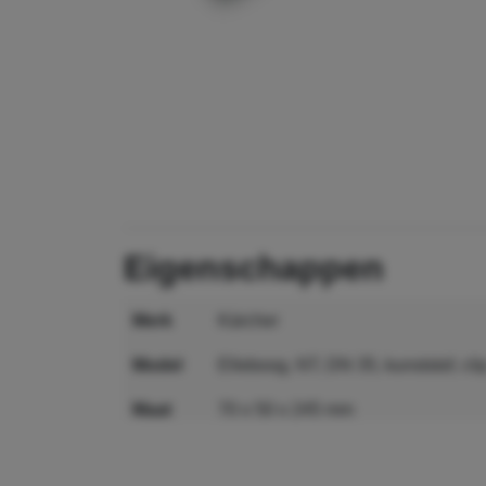
eigenschappen
merk
Kärcher
model
Elleboog, NT, DN 35, kunststof, cl
maat
70 x 50 x 245 mm
MPN
5.031-718.0