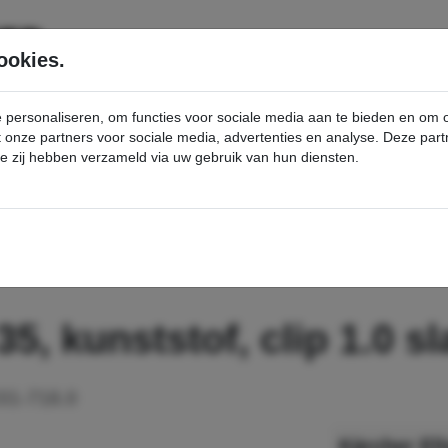
SERVICE
PRODUCTEN
ookies.
e personaliseren, om functies voor sociale media aan te bieden en om
et onze partners voor sociale media, advertenties en analyse. Deze p
die zij hebben verzameld via uw gebruik van hun diensten.
nt
Elleboog, NT, DN 35, kunststof, clip 1.0 slangzijde, conus accessoirezijde - Kärcher Professional Webshop
5, kunststof, clip 1.0 s
31-718.0