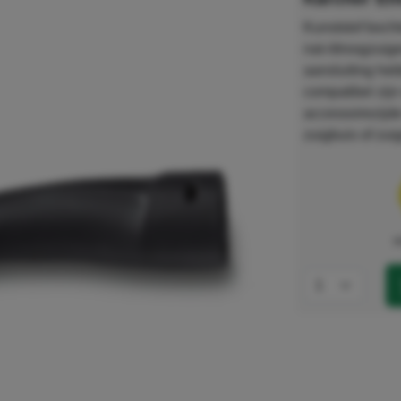
Kunststof bocht
nat-/droogzuige
aansluiting he
compatibel zijn
accessoirezijd
zuigbuis of zu
e