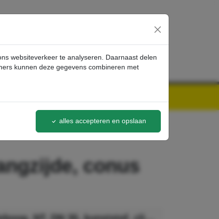
inloggen
 ons websiteverkeer te analyseren. Daarnaast delen
artners kunnen deze gegevens combineren met
alles accepteren en opslaan
langzijde, conus
Kärcher Elleboog, NT, DN 35, kunststof, clip 1.0 slangzijde, conus accessoirezijde