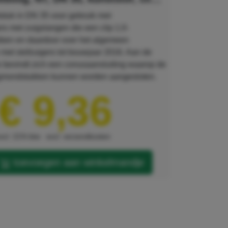
stuk in DN 35 voor gebruik met
rs met zuigslangen die een clip 1.0-
bben en daardoor over het algemeen
 met stofzuigers tot bouwjaar 2016. Aan de
e bevindt zich een conusaansluiting waarop de
igmondstukken kunnen worden aangesloten.
€ 9,36
xcl. 21% btw
excl. verzendkosten
toevoegen aan winkelmandje