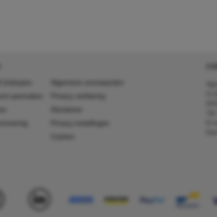
CO
 (in)kopen
Algemene voorwaarden
Agr
In 
ount aanmaken
Privacy verklaring
641
es
Disclaimer
Tel
E-m
ummering
Privacy instellingen
Kv
Colofon