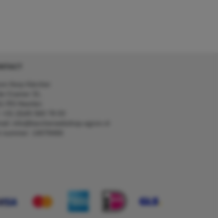
NTACT
on Kerp Kärcher
de Cramer 31,
1 RS Heerlen
: +31 (0)45 560 78 03
ail: info@karcherwebshop-agron.nl
k nummer: 14078466