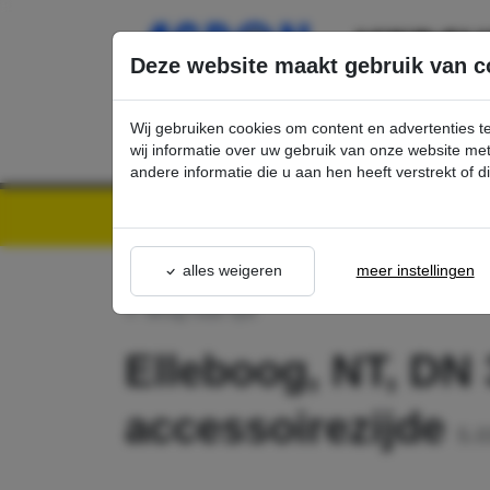
Ga direct naar de hoofdinhoud van deze pagina.
Deze website maakt gebruik van c
Wij gebruiken cookies om content en advertenties t
wij informatie over uw gebruik van onze website m
andere informatie die u aan hen heeft verstrekt of 
Kärcher Professional Webshop | Scherpe prijzen & Snel geleverd
Ons Assortime
alles weigeren
meer instellingen
terug naar lijst
Elleboog, NT, DN 3
accessoirezijde
5.0