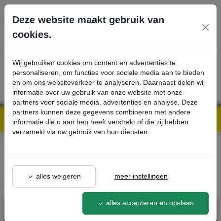
Ga direct naar de hoofdinhoud van deze pagina.
Deze website maakt gebruik van
cookies.
SERVICE
PRODUCTEN
CONTACT
Wij gebruiken cookies om content en advertenties te
personaliseren, om functies voor sociale media aan te bieden
en om ons websiteverkeer te analyseren. Daarnaast delen wij
informatie over uw gebruik van onze website met onze
partners voor sociale media, advertenties en analyse. Deze
partners kunnen deze gegevens combineren met andere
Kärcher Professional Webshop | Scherpe prijzen & Snel geleverd
Ons Assortiment
eco!Booster TR 033 - Kärcher Professional Webshop
informatie die u aan hen heeft verstrekt of die zij hebben
verzameld via uw gebruik van hun diensten.
terug naar lijst
alles weigeren
meer instellingen
eco!Booster TR 033
2.113-085.0
alles accepteren en opslaan