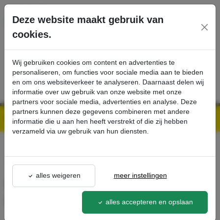
Ga direct naar de hoofdinhoud van deze pagina.
Deze website maakt gebruik van
cookies.
SERVICE
PRODUCTEN
CONTACT
Wij gebruiken cookies om content en advertenties te
personaliseren, om functies voor sociale media aan te bieden
en om ons websiteverkeer te analyseren. Daarnaast delen wij
informatie over uw gebruik van onze website met onze
partners voor sociale media, advertenties en analyse. Deze
partners kunnen deze gegevens combineren met andere
Kärcher Professional Webshop | Scherpe prijzen & Snel geleverd
Ons Assortiment
Dweilnet met trekkoord blauw 50 l - Kärcher Professional Webshop
informatie die u aan hen heeft verstrekt of die zij hebben
verzameld via uw gebruik van hun diensten.
terug naar lijst
alles weigeren
meer instellingen
Dweilnet met trekkoord blauw
50 l
alles accepteren en opslaan
6.999-128.0