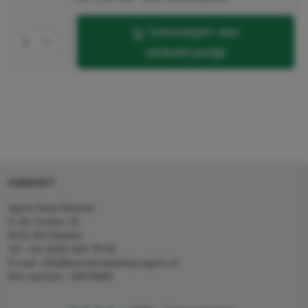
toevoegen aan
winkelmandje
CONTACT
Agron Kerp Kärcher
In de Cramer 31,
6411 RS Heerlen
Tel: +31 (0)45 560 78 03
E-mail: info@karcherwebshop-agron.nl
Kvk nummer: 14078466