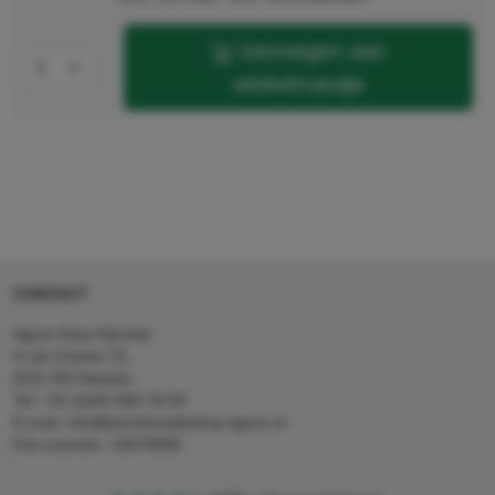
toevoegen aan
winkelmandje
CONTACT
Agron Kerp Kärcher
In de Cramer 31,
6411 RS Heerlen
Tel: +31 (0)45 560 78 03
E-mail: info@karcherwebshop-agron.nl
Kvk nummer: 14078466