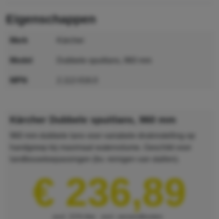
eigenschappen
merk
Kärcher
model
Dubbele spuitlans, 960 mm
MPN
2.112-016.0
GTIN
4054278255583
Kärcher Dubbele spuitlans, 960 mm
960 mm dubbele lans voor variabele drukinstelling op
handgreep bij maximaal watervolume. Geschikt voor
landbouwtoepassingen (bv. reinigen van stallen).
€ 236,89
excl. 21% btw
excl. verzendkosten