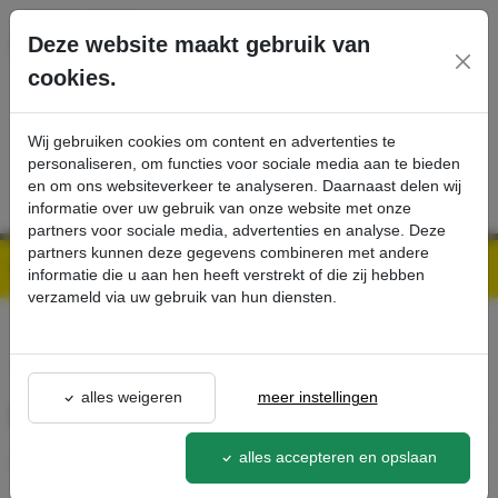
Ga direct naar de hoofdinhoud van deze pagina.
Deze website maakt gebruik van
cookies.
SERVICE
PRODUCTEN
CONTACT
Wij gebruiken cookies om content en advertenties te
personaliseren, om functies voor sociale media aan te bieden
en om ons websiteverkeer te analyseren. Daarnaast delen wij
informatie over uw gebruik van onze website met onze
partners voor sociale media, advertenties en analyse. Deze
partners kunnen deze gegevens combineren met andere
Kärcher Professional Webshop | Scherpe prijzen & Snel geleverd
Ons Assortiment
Dubbele spuitlans, 960 mm - Kärcher Professional Webshop
informatie die u aan hen heeft verstrekt of die zij hebben
verzameld via uw gebruik van hun diensten.
terug naar lijst
alles weigeren
meer instellingen
Dubbele spuitlans, 960 mm
2.112-
alles accepteren en opslaan
016.0