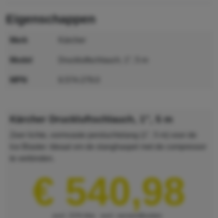
eigenschappen
merk
Kärcher
model
Druckluftschlauch, 1″, 5 m
MPN
6.574-279.0
GTIN
4054278085036
Kärcher Druckluftschlauch, 1″, 5 m
Zeer lichte, vormvaste persluchtslang (1", 5 m) voor de
Ice Blaster. Ideaal om de slanghaspel met de compressor
te verbinden.
€ 540,98
excl. 21% btw
excl. verzendkosten