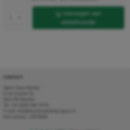
toevoegen aan
winkelmandje
CONTACT
Agron Kerp Kärcher
In de Cramer 31,
6411 RS Heerlen
Tel: +31 (0)45 560 78 03
E-mail: info@karcherwebshop-agron.nl
Kvk nummer: 14078466