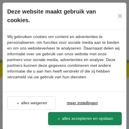
Ga direct naar de hoofdinhoud van deze pagina.
Deze website maakt gebruik van
cookies.
SERVICE
PRODUCTEN
CONTACT
Wij gebruiken cookies om content en advertenties te
personaliseren, om functies voor sociale media aan te bieden
en om ons websiteverkeer te analyseren. Daarnaast delen wij
informatie over uw gebruik van onze website met onze
partners voor sociale media, advertenties en analyse. Deze
partners kunnen deze gegevens combineren met andere
Kärcher Professional Webshop | Scherpe prijzen & Snel geleverd
Ons Assortiment
Druckluftschlauch, 1″, 5 m - Kärcher Professional Webshop
informatie die u aan hen heeft verstrekt of die zij hebben
verzameld via uw gebruik van hun diensten.
terug naar lijst
alles weigeren
meer instellingen
Druckluftschlauch, 1″, 5 m
6.574-
alles accepteren en opslaan
279.0