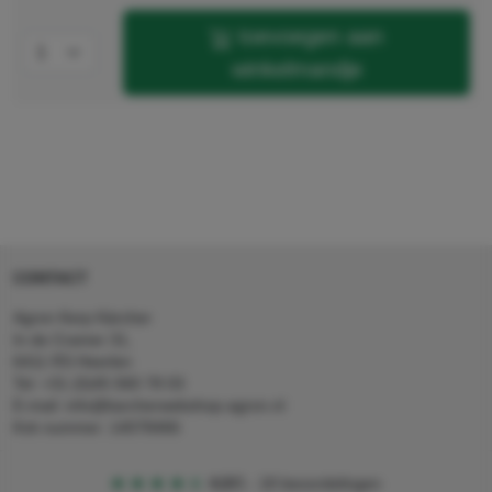
toevoegen aan
winkelmandje
CONTACT
Agron Kerp Kärcher
In de Cramer 31,
6411 RS Heerlen
Tel: +31 (0)45 560 78 03
E-mail: info@karcherwebshop-agron.nl
Kvk nummer: 14078466
4,5
5
18 beoordelingen