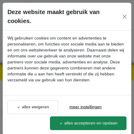
Ga direct naar de hoofdinhoud van deze pagina.
Deze website maakt gebruik van
cookies.
SERVICE
PRODUCTEN
CONTACT
Wij gebruiken cookies om content en advertenties te
personaliseren, om functies voor sociale media aan te bieden
en om ons websiteverkeer te analyseren. Daarnaast delen wij
informatie over uw gebruik van onze website met onze
partners voor sociale media, advertenties en analyse. Deze
partners kunnen deze gegevens combineren met andere
Kärcher Professional Webshop | Scherpe prijzen & Snel geleverd
Ons Assortiment
Drinkfles van glas 0,75 l - Kärcher Professional Webshop
informatie die u aan hen heeft verstrekt of die zij hebben
verzameld via uw gebruik van hun diensten.
terug naar lijst
alles weigeren
meer instellingen
Drinkfles van glas 0,75 l
6.642-186.0
alles accepteren en opslaan