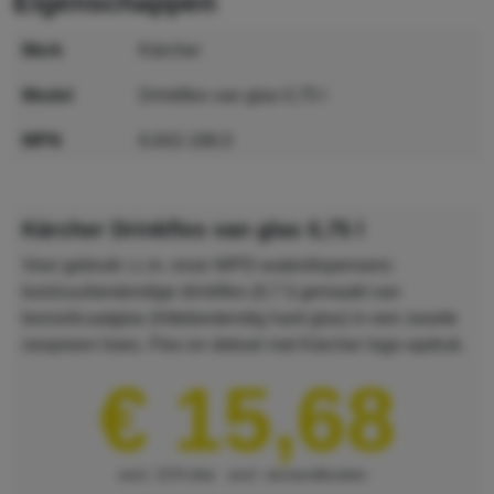
eigenschappen
merk
Kärcher
model
Drinkfles van glas 0,75 l
MPN
6.642-186.0
GTIN
4054278709468
Kärcher Drinkfles van glas 0,75 l
Voor gebruik i.c.m. onze WPD-waterdispensers:
koolzuurbestendige drinkfles (0,7 l) gemaakt van
borosilicaatglas (hittebestendig hard glas) in een zwarte
neopreen hoes. Fles en deksel met Kärcher logo-opdruk.
€ 15,68
excl. 21% btw
excl. verzendkosten