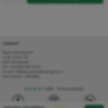
CONTACT
Agron Kerp Kärcher
In de Cramer 31,
6411 RS Heerlen
Tel: +31 (0)45 560 78 03
E-mail: info@karcherwebshop-agron.nl
Kvk nummer: 14078466
4,5
5
18 beoordelingen
€ 15,51