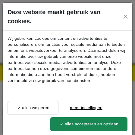
Ga direct naar de hoofdinhoud van deze pagina.
Deze website maakt gebruik van
cookies.
SERVICE
PRODUCTEN
CONTACT
Wij gebruiken cookies om content en advertenties te
personaliseren, om functies voor sociale media aan te bieden
en om ons websiteverkeer te analyseren. Daarnaast delen wij
informatie over uw gebruik van onze website met onze
partners voor sociale media, advertenties en analyse. Deze
partners kunnen deze gegevens combineren met andere
Kärcher Professional Webshop | Scherpe prijzen & Snel geleverd
Ons Assortiment
Drinkfles 0,6 l - Kärcher Professional Webshop
informatie die u aan hen heeft verstrekt of die zij hebben
verzameld via uw gebruik van hun diensten.
terug naar lijst
alles weigeren
meer instellingen
Drinkfles 0,6 l
6.640-469.0
alles accepteren en opslaan